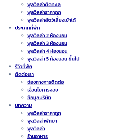
พูลวิลล่าติดทะเล
พูลวิลล่าราคาถูก
พูลวิลล่าสัตว์เลี้ยงเข้าได้
ประเภทที่พัก
พูลวิลล่า 2 ห้องนอน
พูลวิลล่า 3 ห้องนอน
พูลวิลล่า 4 ห้องนอน
พูลวิลล่า 5 ห้องนอน ขึ้นไป
รีวิวที่พัก
ติดต่อเรา
ช่องทางการติดต่อ
เงื่อนไขการจอง
ข้อมูลบริษัท
บทความ
พูลวิลล่าราคาถูก
พูลวิลล่าพัทยา
พูลวิลล่า
ร้านอาหาร