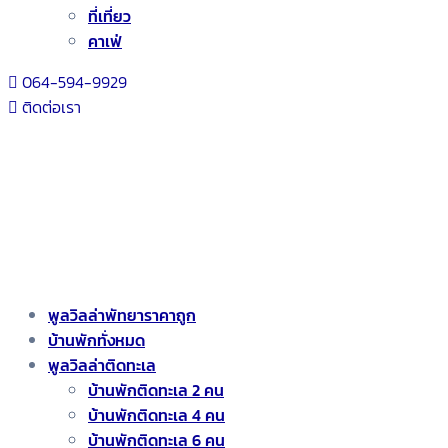
ที่เที่ยว
คาเฟ่
064-594-9929
ติดต่อเรา
พูลวิลล่าพัทยาราคาถูก
บ้านพักทั่งหมด
พูลวิลล่าติดทะเล
บ้านพักติดทะเล 2 คน
บ้านพักติดทะเล 4 คน
บ้านพักติดทะเล 6 คน