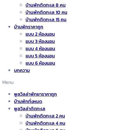
บ้านพักติดทะเล 8 คน
บ้านพักติดทะเล 10 คน
บ้านพักติดทะเล 15 คน
บ้านพักราคาถูก
แบบ 2 ห้องนอน
แบบ 3 ห้องนอน
แบบ 4 ห้องนอน
แบบ 5 ห้องนอน
แบบ 6 ห้องนอน
บทความ
Menu
พูลวิลล่าพัทยาราคาถูก
บ้านพักทั่งหมด
พูลวิลล่าติดทะเล
บ้านพักติดทะเล 2 คน
บ้านพักติดทะเล 4 คน