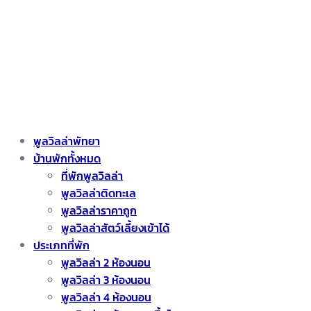
Skip
to
content
พูลวิลล่าพัทยา
บ้านพักทั้งหมด
ที่พักพูลวิลล่า
พูลวิลล่าติดทะเล
พูลวิลล่าราคาถูก
พูลวิลล่าสัตว์เลี้ยงเข้าได้
ประเภทที่พัก
พูลวิลล่า 2 ห้องนอน
พูลวิลล่า 3 ห้องนอน
พูลวิลล่า 4 ห้องนอน