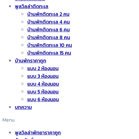
พูลวิลล่าติดทะเล
บ้านพักติดทะเล 2 คน
บ้านพักติดทะเล 4 คน
บ้านพักติดทะเล 6 คน
บ้านพักติดทะเล 8 คน
บ้านพักติดทะเล 10 คน
บ้านพักติดทะเล 15 คน
บ้านพักราคาถูก
แบบ 2 ห้องนอน
แบบ 3 ห้องนอน
แบบ 4 ห้องนอน
แบบ 5 ห้องนอน
แบบ 6 ห้องนอน
บทความ
Menu
พูลวิลล่าพัทยาราคาถูก