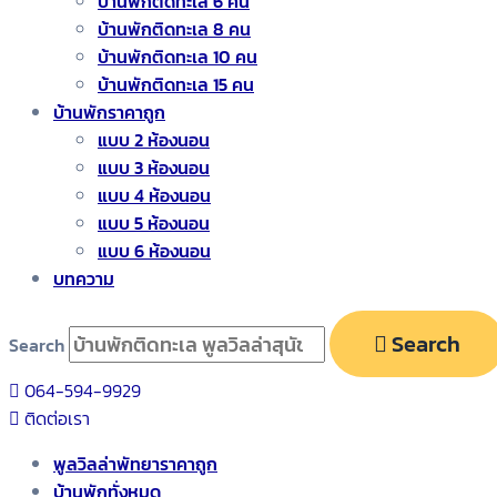
บ้านพักติดทะเล 6 คน
บ้านพักติดทะเล 8 คน
บ้านพักติดทะเล 10 คน
บ้านพักติดทะเล 15 คน
บ้านพักราคาถูก
แบบ 2 ห้องนอน
แบบ 3 ห้องนอน
แบบ 4 ห้องนอน
แบบ 5 ห้องนอน
แบบ 6 ห้องนอน
บทความ
Search
Search
064-594-9929
ติดต่อเรา
พูลวิลล่าพัทยาราคาถูก
บ้านพักทั่งหมด