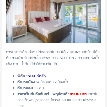
การบริการด้านอื่นๆ มีที่จอดรถในบ้านได้ 2 คัน และนอกบ้านได้ 5
คัน ทางบ้านรับสัตว์เลี้ยงตัวละ 300-500 บาท / ตัว และมีทั้งน้ำ
แข็ง ถ่าน น้ำดื่ม มีค่าใช้จ่ายเพิ่มเติม
พิกัด :
ดูแผนที่คลิ๊ก
จำนวนห้อง :
4 ห้องนอน 2 ห้องน้ำ
จำนวนคน :
12 คน
ราคาเริ่มต้นวันจันทร์ – พฤหัสบดี :
8900
บาท
ราคาใน
การเข้าพัก (ราคาอาจมีการเปลี่ยนแปลง ตามช่วงระยะ
เวลา)