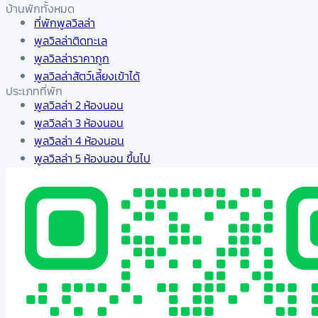
บ้านพักทั้งหมด
ที่พักพูลวิลล่า
พูลวิลล่าติดทะเล
พูลวิลล่าราคาถูก
พูลวิลล่าสัตว์เลี้ยงเข้าได้
ประเภทที่พัก
พูลวิลล่า 2 ห้องนอน
พูลวิลล่า 3 ห้องนอน
พูลวิลล่า 4 ห้องนอน
พูลวิลล่า 5 ห้องนอน ขึ้นไป