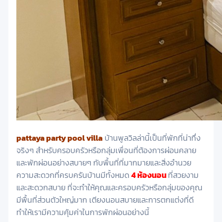
pattaya party pool villa
บ้านพูลวิลล่านี้เป็นที่พักที่น่าทึ่ง
จริงๆ สำหรับครอบครัวหรือกลุ่มเพื่อนที่ต้องการผ่อนคลาย
และพักผ่อนอย่างสบายๆ กับพื้นที่ที่มากมายและสิ่งอำนวย
ความสะดวกที่ครบครันบ้านมีทั้งหมด
4 ห้องนอน
ที่สวยงาม
และสะดวกสบาย ที่จะทำให้คุณและครอบครัวหรือกลุ่มของคุณ
มีพื้นที่ส่วนตัวใหญ่มาก เตียงนอนสบายและการตกแต่งที่ดี
ทำให้เรามีความคุ้มค่าในการพักผ่อนอย่างนี้