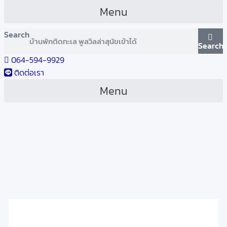
Menu
Search
Search
064-594-9929
ติดต่อเรา
Menu