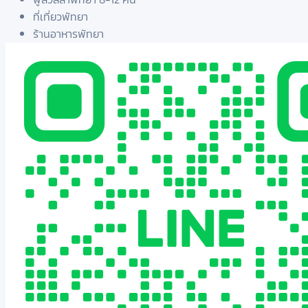
ที่เที่ยวพัทยา
ร้านอาหารพัทยา