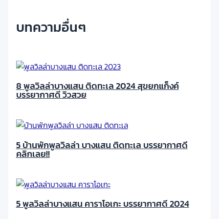
บทความอื่นๆ
8 พูลวิลล่าบางแสน ติดทะเล 2024 สุขยกแก็งค์
บรรยากาศดี วิวสวย
5 บ้านพักพูลวิลล่า บางแสน ติดทะเล บรรยากาศดี
คลิกเลย!!
5 พูลวิลล่าบางแสน คาราโอเกะ บรรยากาศดี 2024