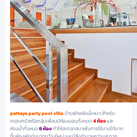
pattaya party pool villa
บ้านพักหลังนี้เหมาะสำหรับ
ครอบครัวหรือกลุ่มเพื่อนมีห้องนอนทั้งหมด
4 ห้อง
และ
ห้องน้ำทั้งหมด
6 ห้อง
ทำให้สะดวกสบายในการใช้งานได้มาก
ขึ้นห้องพักมีขนาดกว้างใหญ่ และมีสิ่งอำนวยความสะดวก