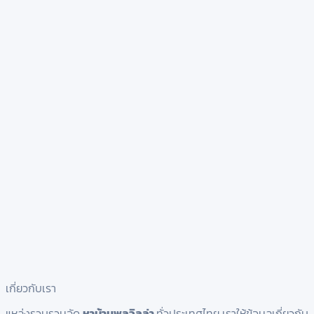
เกี่ยวกับเรา
แหล่งรวบรวมจัด
หาบ้านพูลวิลล่า
ทั่วประเทศไทย เราให้ข้อมูลเกี่ยวกับ