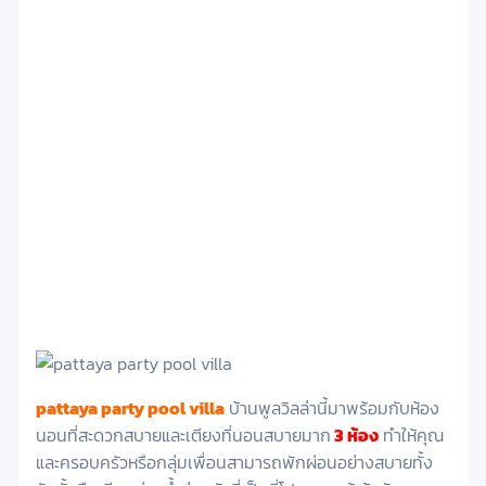
pattaya party pool villa
บ้านพูลวิลล่านี้มาพร้อมกับห้อง
นอนที่สะดวกสบายและเตียงที่นอนสบายมาก
3 ห้อง
ทำให้คุณ
และครอบครัวหรือกลุ่มเพื่อนสามารถพักผ่อนอย่างสบายทั้ง