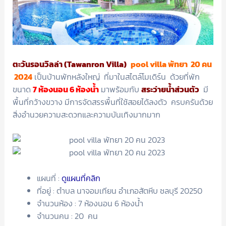
ตะวันรอนวิลล่า (Tawanron Villa)
pool villa พัทยา 20 คน
2024
เป็นบ้านพักหลังใหญ่ ที่มาในสไตล์โมเดิร์น ด้วยที่พัก
ขนาด
7 ห้องนอน 6 ห้องน้ำ
มาพร้อมกับ
สระว่ายน้ำส่วนตัว
มี
พื้นที่กว้างขวาง มีการจัดสรรพื้นที่ใช้สอยได้ลงตัว ครบครันด้วย
สิ่งอำนวยความสะดวกและความบันเทิงมากมาก
แผนที่ :
ดูแผนที่คลิก
ที่อยู่ : ตำบล นาจอมเทียน อำเภอสัตหีบ ชลบุรี 20250
จำนวนห้อง : 7 ห้องนอน 6 ห้องน้ำ
จำนวนคน : 20 คน