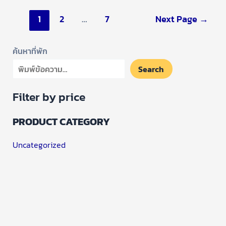
1
2
…
7
Next Page
→
ค้นหาที่พัก
Search
Filter by price
PRODUCT CATEGORY
Uncategorized