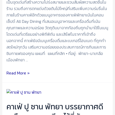
เป็นจุดเด่นที่สร้างความโปร่งสบายและชวนสัมผัสความสดชื่นใน
ร้าน รวมถึงการตกแต่งด้วยต้นไม้ใหญ่ที่เสริมเพิ่มความร่มรื่นใน
ภายในร้านคาเฟ่อีกด้วยเมนูอาหารของคาเฟ่พัทยาเน้นในคอน
เซ็ปต์ All Day Dining ที่เสนอเมนูอาหารและเครื่องดื่มที่เน้น
คุณภาพและความอร่อย วัตถุดิบมาจากท้องถิ่นถูกนำมาใช้ในเมนู
โดดเด่นที่เตรียมอย่างพิถีพิถัน และเสิร์ฟในราคาที่เข้าถึง
นอกจากนี้ คาเฟ่ยังมีเมนูเครื่องดื่มและเบเกอรี่โฮมเมด ที่ถูกทำ
สดใหม่ทุกวัน เสริมความอร่อยของประสบการณ์การกินและการ
ชิมกาแฟของคุณ แผนที่: แผนที่คลิก • ที่อยู่ : พัทยา-นาเกลือ
เมืองพัทยา …
Read More »
คาเฟ่
ปู
คาเฟ่ ปู ซาน พัทยา บรรยากาศดี
ซาน
พัทยา