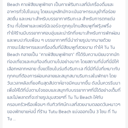
Beach คาเฟ่สีชมพูพัทยา เป็นคาเฟ่ริมทะเลที่มีเครื่องดื่มและ
อาหารทั่วไปในเมนู โดยเมนูหลักมักจะเน้นอาหารเมนูยำที่อร่อย
สดชื่น และเหมาะสำหรับบรรยากาศริมทะเล สำหรับการตกแต่ง
ร้าน ทั้งโซฟาและเฟอร์นิเจอร์จะถูกคุมโทนสีชมพูที่ฟรุ้งฟริ้ง
ทำให้ร้านมีบรรยากาศอบอุ่นและน่ารักที่เหมาะสำหรับการพักผ่อน
และพบปะกับเพื่อน ๆ บรรยากาศที่นี่น่าถ่ายรูปมากมายด้วย
ภาชนะใส่อาหารและเครื่องดื่มที่มีสีชมพูที่สวยงาม ทำให้ Tu Tu
Beach กลายเป็น “คาเฟ่สีชมพูพัทยา” ที่ได้รับความนิยมจากนัก
ท่องเที่ยวและคนท้องถิ่นตามไปอย่างมาก โดยสถานที่นั่งที่นี่มีให้
เลือกหลากหลาย ตั้งแต่โซนในร่มถึงริมทะเล ที่นี่มีที่นั่งที่เหมาะกับ
ทุกคนที่ต้องการผ่อนคลายและสนุกสนานริมทะเลในพัทยา โดย
วันเวลาหลังเที่ยงคืนสุดสัปดาห์อาจมีคนมากขึ้น ดังนั้นควรรีบมา
เพื่อให้ได้ที่นั่งตามใจชอบและสนุกกับบรรยากาศที่นี่ได้อย่างเต็มที่
และไม่พลาดที่จะถ่ายรูปมุมสวยๆที่ Tu Tu Beach ให้กับ
ครอบครัวหรือเพื่อนๆ กับทิวทัศน์ทะเลที่สวยงามตลอดวันหนาวๆ
ของพัทยาแห่งนี้ ที่ร้าน Tutu Beach แบ่งออกเป็น 3 โซน ที่ Tu
Tu …