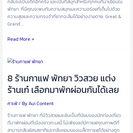
กลับไปเป็นเด็กอีกครั้ง และเป็นที่สนุกสำหรับทุกคนที่มาเยือนใน
พัทยา. ที่นี่คุณจะพบกับความสนุกและความอร่อยที่เต็มไปด้วย
ความสุขและความทรงจำที่ยากจะลืมได้อย่างง่ายดาย. Great &
Grand …
Read More »
8
ร้าน
8 ร้านกาแฟ พัทยา วิวสวย แต่ง
กาแฟ
พัทยา
ร้านเก๋ เลือกมาพักผ่อนกันได้เลย
วิว
สวย
คาเฟ่
/ By
Aui Content
แต่ง
ร้าน
ร้านกาแฟ พัทยา ที่มีวิวสวยและอันเป็นที่นิยมของนักท่องเที่ยว
เก๋
ที่มาพักผ่อนที่เมืองชาวทะเลนี้ ไม่เพียงแต่มีกาแฟคุณภาพดีที่
เลือก
สามารถสัมผัสรสชาติและกลิ่นหอมของเมล็ดกาแฟได้อย่างถูก