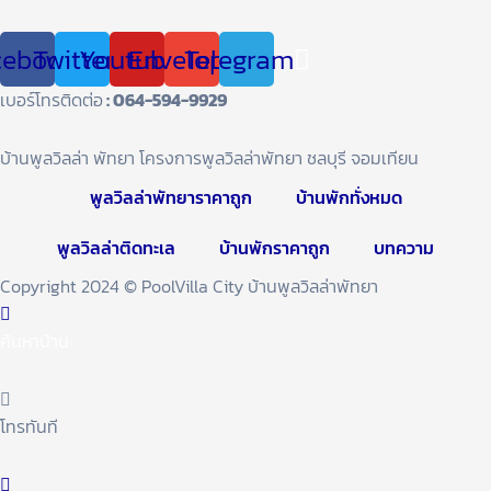
cebook
Twitter
Youtube
Envelope
Telegram
เบอร์โทรติดต่อ
: 064-594-9929
บ้านพูลวิลล่า พัทยา โครงการพูลวิลล่าพัทยา ชลบุรี จอมเทียน
พูลวิลล่าพัทยาราคาถูก
บ้านพักทั่งหมด
พูลวิลล่าติดทะเล
บ้านพักราคาถูก
บทความ
Copyright 2024 © PoolVilla City บ้านพูลวิลล่าพัทยา
ค้นหาบ้าน
โทรทันที