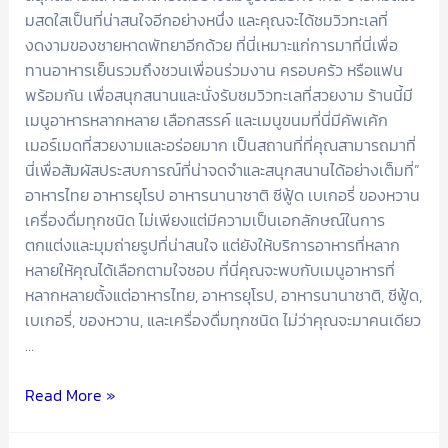
มสดใสเป็นที่น่าสนใจอีกอย่างหนึ่ง และคุณจะได้ชมวิวทะเลที่
งดงามของชายหาดพัทยาอีกด้วย ที่นี่เหมาะแก่การมาที่นี่เพื่อ
ทานอาหารเย็นรวมถึงชวนเพื่อนร่วมงาน ครอบครัว หรือแฟน
พร้อมกัน เพื่อสนุกสนานและนั่งรับชมวิวทะเลที่สวยงาม ร้านนี้มี
เมนูอาหารหลากหลาย เลือกสรรค์ และเมนูขนมที่นี่มีคัพเค้ก
เมอร์เมดที่สวยงามและอร่อยมาก เป็นสถานที่ที่คุณสามารถมาที่
นี่เพื่อสัมผัสประสบการณ์ที่น่าจดจำและสนุกสนานได้อย่างเต็มที่”
อาหารไทย อาหารยุโรป อาหารนานาชาติ ซีฟู้ด เบเกอรี่ ของหวาน
เครื่องดื่มทุกชนิด ไม่เพียงแต่มีความเป็นเอกลักษณ์ในการ
ตกแต่งและมุมถ่ายรูปที่น่าสนใจ แต่ยังให้บริการอาหารที่หลาก
หลายให้คุณได้เลือกตามใจชอบ ที่นี่คุณจะพบกับเมนูอาหารที่
หลากหลายตั้งแต่อาหารไทย, อาหารยุโรป, อาหารนานาชาติ, ซีฟู้ด,
เบเกอรี่, ของหวาน, และเครื่องดื่มทุกชนิด ไม่ว่าคุณจะมาคนเดียว
…
Read More »