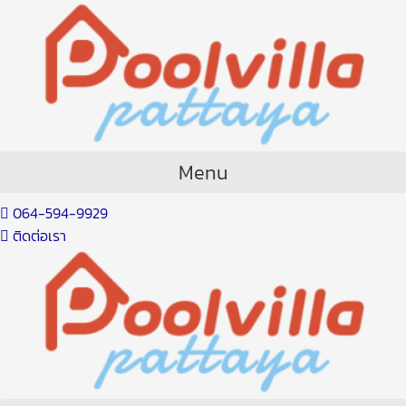
Skip
Posts
to
pagination
content
Menu
064-594-9929
ติดต่อเรา