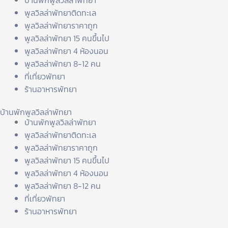
บ้านพักพูลวิลล่าพัทยา
พูลวิลล่าพัทยาติดทะเล
พูลวิลล่าพัทยาราคาถูก
พูลวิลล่าพัทยา 15 คนขึ้นไป
พูลวิลล่าพัทยา 4 ห้องนอน
พูลวิลล่าพัทยา 8-12 คน
ที่เที่ยวพัทยา
ร้านอาหารพัทยา
บ้านพักพูลวิลล่าพัทยา
บ้านพักพูลวิลล่าพัทยา
พูลวิลล่าพัทยาติดทะเล
พูลวิลล่าพัทยาราคาถูก
พูลวิลล่าพัทยา 15 คนขึ้นไป
พูลวิลล่าพัทยา 4 ห้องนอน
พูลวิลล่าพัทยา 8-12 คน
ที่เที่ยวพัทยา
ร้านอาหารพัทยา