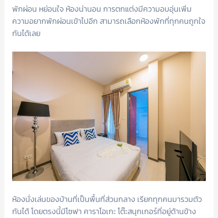
พักผ่อน หย่อนใจ ห้องน่านอน การตกแต่งมีความอบอุ่นเพิ่ม
ความอยากพักผ่อนเข้าไปอีก สามารถเลือกห้องพักที่ทุกคนถูกใจ
กันได้เลย
ห้องนั่งเล่นของบ้านที่เป็นพื้นที่ส่วนกลาง เรียกทุกคนมารวมตัว
กันได้ โดยตรงนี้มีโซฟา คาราโอเกะ โต๊ะสนุกเกอร์ที่อยู่ด้านข้าง