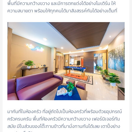
พื้นที่มีความกว้างขวาง และมีการตกแต่งได้อย่างโมเดิร์น ให้
ความสบายตา พร้อมให้ทุกคนได้มาสังสรรค์กันได้อย่างเต็มที่
มากันที่ในห้องครัว ที่อยู่ถัดไปเป็นห้องครัวที่พร้อมด้วยอุปกรณ์
ครัวครบครัน พื้นที่ห้องครัวมีความกว้างขวาง เฟอร์นิเจอร์ทัน
สมัย มีในส่วนของโต๊ะทานข้าวที่มานั่งทานกันได้เลย เตาปิ้งย่าง