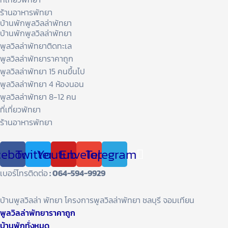
ร้านอาหารพัทยา
บ้านพักพูลวิลล่าพัทยา
บ้านพักพูลวิลล่าพัทยา
พูลวิลล่าพัทยาติดทะเล
พูลวิลล่าพัทยาราคาถูก
พูลวิลล่าพัทยา 15 คนขึ้นไป
พูลวิลล่าพัทยา 4 ห้องนอน
พูลวิลล่าพัทยา 8-12 คน
ที่เที่ยวพัทยา
ร้านอาหารพัทยา
cebook
Twitter
Youtube
Envelope
Telegram
เบอร์โทรติดต่อ
: 064-594-9929
บ้านพูลวิลล่า พัทยา โครงการพูลวิลล่าพัทยา ชลบุรี จอมเทียน
พูลวิลล่าพัทยาราคาถูก
บ้านพักทั่งหมด