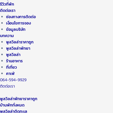
รีวิวที่พัก
ติดต่อเรา
ช่องทางการติดต่อ
เงื่อนไขการจอง
ข้อมูลบริษัท
บทความ
พูลวิลล่าราคาถูก
พูลวิลล่าพัทยา
พูลวิลล่า
ร้านอาหาร
ที่เที่ยว
คาเฟ่
064-594-9929
ติดต่อเรา
พูลวิลล่าพัทยาราคาถูก
บ้านพักทั่งหมด
พูลวิลล่าติดทะเล