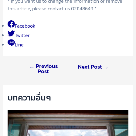
* If you want us to change the information or remove
this article, please contact us 021148649 *
Facebook
Twitter
Line
←
Previous
Next Post
→
Post
บทความอื่นๆ