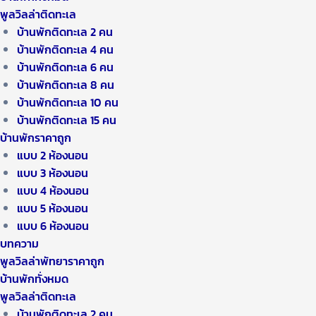
พูลวิลล่าติดทะเล
บ้านพักติดทะเล 2 คน
บ้านพักติดทะเล 4 คน
บ้านพักติดทะเล 6 คน
บ้านพักติดทะเล 8 คน
บ้านพักติดทะเล 10 คน
บ้านพักติดทะเล 15 คน
บ้านพักราคาถูก
แบบ 2 ห้องนอน
แบบ 3 ห้องนอน
แบบ 4 ห้องนอน
แบบ 5 ห้องนอน
แบบ 6 ห้องนอน
บทความ
พูลวิลล่าพัทยาราคาถูก
บ้านพักทั่งหมด
พูลวิลล่าติดทะเล
บ้านพักติดทะเล 2 คน