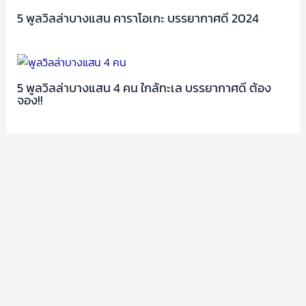
5 พูลวิลล่าบางแสน คาราโอเกะ บรรยากาศดี 2024
5 พูลวิลล่าบางแสน 4 คน ใกล้ทะเล บรรยากาศดี ต้อง
จอง!!