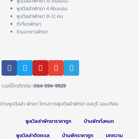
พูลวิลล่าพัทยา 15 คนขึ้นไป
พูลวิลล่าพัทยา 4 ห้องนอน
พูลวิลล่าพัทยา 8-12 คน
ที่เที่ยวพัทยา
ร้านอาหารพัทยา
F
T
Y
E
T
a
w
o
n
e
c
i
u
v
l
e
t
t
e
e
เบอร์โทรติดต่อ
: 064-594-9929
b
t
u
l
g
o
e
b
o
r
บ้านพูลวิลล่า พัทยา โครงการพูลวิลล่าพัทยา ชลบุรี จอมเทียน
o
r
e
p
a
k
e
m
พูลวิลล่าพัทยาราคาถูก
บ้านพักทั่งหมด
พูลวิลล่าติดทะเล
บ้านพักราคาถูก
บทความ