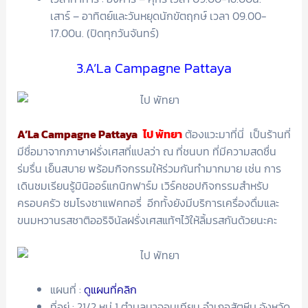
เสาร์ – อาทิตย์และวันหยุดนักขัตฤกษ์ เวลา 09.00-
17.00น. (ปิดทุกวันจันทร์)
3.A’La Campagne Pattaya
A’La Campagne Pattaya
ไป พัทยา
ต้องแวะมาที่นี่ เป็นร้านที่
มีชื่อมาจากภาษาฝรั่งเศสที่แปลว่า ณ ที่ชนบท ที่มีความสดชื่น
ร่มรื่น เย็นสบาย พร้อมกิจกรรมให้ร่วมกันทำมากมาย เช่น การ
เดินชมเรียนรู้มินิออร์แกนิกฟาร์ม เวิร์คชอปกิจกรรมสำหรับ
ครอบครัว ชมโรงชาแฟคทอรี่ อีกทั้งยังมีบริการเครื่องดื่มและ
ขนมหวานรสชาติออริจินัลฝรั่งเศสแท้ๆไว้ให้ลิ้มรสกันด้วยนะคะ
แผนที่ :
ดูแผนที่คลิก
ที่อยู่ : 21/2 หมู่ 1 ตำบลนาจอมเทียน อำเภอสัตหีบ จังหวัด