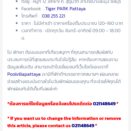
ที่อยู่ : หมู่ที่ 12 349/9 ถ. สุขุมวิท อำเภอบางละมุง ชลบุรี
Facebook :
Tiger PARK Pattaya
โทรศัพท์ :
038 255 221
ราคา : ไม่มีค่าเข้า ราคาเครื่องดื่มประมาณ 120-160 บาท
เวลาทำการ : เปิดทุกวัน จันทร์-อาทิตย์ 09.00 – 18.00
น.
ไป พัทยา ต้องมองหาที่เที่ยวสนุกๆ ที่คุณสามารถสัมผัสกับ
ประสบการณ์ที่สุดแสนประทับใจไม่รู้ลืม หากต้องการสอบถาม
ข้อมูลเพิ่มเติม สามารถเข้าไปเยี่ยมชมที่เว็บไซด์ของเราที่
Poolvillapattaya
เรามีที่พักดีๆบรรยากาศสบายๆ ผ่อนคลาย
ช่วยสร้างแรงบันดาลใจในวันพักผ่อนของคุณ ที่จะช่วยให้คุณได้
พักผ่อนกันได้เต็มที่เลยล่ะค่ะ
*ต้องการแก้ไขข้อมูลหรือแจ้งลบโปรดติดต่อ
021148649
*
* If you want us to change the information or remove
this article, please contact us
021148649
*