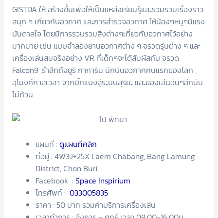
GISTDA ให้ สร้างขึ้นเพื่อให้เป็นแหล่งเรียนรู้และรวมรวมเรื่องราว
สนุก ๆ เกี่ยวกับอวกาศ และการสำรวจอวกาศ ให้น้องๆหนูๆมีแรง
บันดาลใจ โดยมีการรวบรวมสิ่งต่างๆเกี่ยวกับอวกาศไว้อย่าง
มากมาย เช่น แบบจำลองยานอวกาศต่าง ๆ จรวดรุ่นต่าง ๆ และ
เครื่องเล่นสมจริงอย่าง VR ที่เด็กๆจะได้สัมผัสกับ จรวด
Falcon9 ,รำลึกถึงยูริ กาการิน นักบินอวกาศคนแรกของโลก ,
อุโมงค์กาลเวลา จากบิ๊กแบงสู่ระบบสุริยะ และของเล่นอื่นๆอีกนับ
ไม่ถ้วน
แผนที่ :
ดูแผนที่คลิก
ที่อยู่ : 4W3J+25X Laem Chabang, Bang Lamung
District, Chon Buri
Facebook :
Space Inspirium
โทรศัพท์ :
033005835
ราคา : 50 บาท รวมค่าบริการเครื่องเล่น
เวลาทำการ : อังคาร – ศุกร์ เวลา 09.00-16.00น.