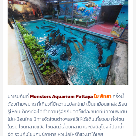
มาเริ่มกันที่
Monsters Aquarium Pattaya
ไป พัทยา
ครั้งนี้
ต้องห้ามพบาด ที่เที่ยวที่มีความแปลกใหม่ เป็นเหมือนแหล่งเรียน
รู้ให้กับเด็กๆที่จะได้ทำความรู้จักกับสัตว์แต่ละชนิดที่มีความพิเศษ
ไม่เหมือนใคร มีการจัดโซนต่างๆเอาไว้ให้ได้เดินเที่ยวชม ทั้งโซน
ในร่ม โซนกลางแจ้ง โซนสัตว์เลื้อยคลาน และยังมีอุโมงค์ปลาน้ำ
จืด รวมถึงโซนศูนย์อาหาร หิวเมื่อไหร่ก็แวะมาได้เลย