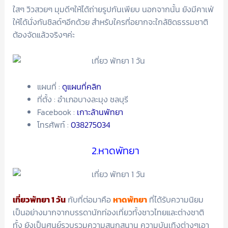
ใสๆ วิวสวยๆ มุมดีๆให้ได้ถ่ายรูปกันเพียบ นอกจากนั้น ยังมีคาเฟ่
ให้ได้นั่งกันชิลด์ๆอีกด้วย สำหรับใครที่อยากจะใกล้ชิดธรรมชาติ
ต้องจัดแล้วจริงๆค่ะ
แผนที่ :
ดูแผนที่คลิก
ที่ตั้ง : อำเภอบางละมุง ชลบุรี
Facebook :
เกาะล้านพัทยา
โทรศัพท์ :
038275034
2.หาดพัทยา
เที่ยวพัทยา 1 วัน
กับที่ต่อมาคือ
หาดพัทยา
ที่ได้รับความนิยม
เป็นอย่างมากจากบรรดานักท่องเที่ยวทั้งชาวไทยและต่างชาติ
ทั้ง ยังเป็นศูนย์รวบรวมความสนุกสนาน ความบันเทิงต่างๆเอา