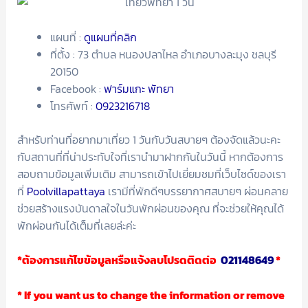
แผนที่ :
ดูแผนที่คลิก
ที่ตั้ง : 73 ตำบล หนองปลาไหล อำเภอบางละมุง ชลบุรี
20150
Facebook :
ฟาร์มแกะ พัทยา
โทรศัพท์ :
0923216718
สำหรับท่านที่อยากมาเที่ยว 1 วันกับวันสบายๆ ต้องจัดแล้วนะคะ
กับสถานที่ที่น่าประทับใจที่เรานำมาฝากกันในวันนี้ หากต้องการ
สอบถามข้อมูลเพิ่มเติม สามารถเข้าไปเยี่ยมชมที่เว็บไซด์ของเรา
ที่
Poolvillapattaya
เรามีที่พักดีๆบรรยากาศสบายๆ ผ่อนคลาย
ช่วยสร้างแรงบันดาลใจในวันพักผ่อนของคุณ ที่จะช่วยให้คุณได้
พักผ่อนกันได้เต็มที่เลยล่ะค่ะ
*ต้องการแก้ไขข้อมูลหรือแจ้งลบโปรดติดต่อ
021148649
*
* If you want us to change the information or remove