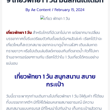
9 เที่ยวพัทยา 1 วัน มันส์กันได้เต็มที่
By
Ae Content
/
February 15, 2024
เที่ยวพัทยา 1 วัน
สำหรับใครที่มีเวลาไม่มาก แต่อยากมาเปลี่ยน
บรรยากาศตั้งรีบเตรียมตัวกันตั้งแต่เนิ่นๆแล้วล่ะค่ะ เรียกได้ว่าจะ
เที่ยวไหนก็สะดวกสบาย อยากจะมาดูน้ำทะเลใสๆ เดินเล่นหาด
ทรายขาวๆ หรือไปเดินเล่นชิลด์หาของกินที่ตลาดน้ำ หิวก็ไปหา
ร้านอาหารอร่อยๆทานกัน เรียกได้ว่าใน 1 วันเที่ยวได้ครบอย่าง
แน่นอน
เที่ยวพัทยา 1 วัน สนุกสนาน สบาย
กระเป๋า
วันนี้เราจะพาทุกท่านเดินทางไปเที่ยวพัทยา 1 วัน ให้คุ้มค่า ที่ได้ชม
ทั้งบรรยากาศดีๆ มีที่ให้ได้ผ่อนคลายสบายอารมณ์ มีความ
สนุกสนานแบบครบรส มีที่ไหนน่าไปกันบ้าง เก็บกระเป๋าแล้วตาม