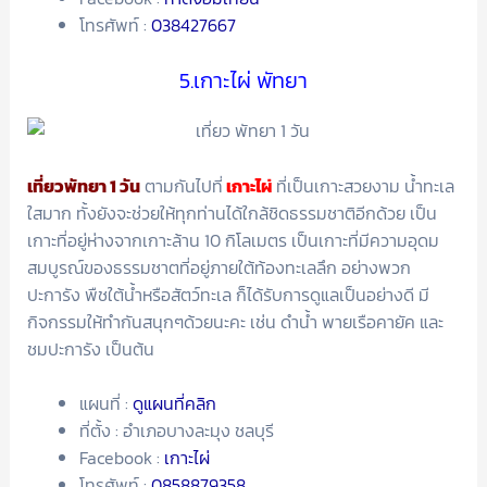
โทรศัพท์ :
038427667
5.เกาะไผ่ พัทยา
เที่ยวพัทยา 1 วัน
ตามกันไปที่
เกาะไผ่
ที่เป็นเกาะสวยงาม น้ำทะเล
ใสมาก ทั้งยังจะช่วยให้ทุกท่านได้ใกล้ชิดธรรมชาติอีกด้วย เป็น
เกาะที่อยู่ห่างจากเกาะล้าน 10 กิโลเมตร เป็นเกาะที่มีความอุดม
สมบูรณ์ของธรรมชาตที่อยู่ภายใต้ท้องทะเลลึก อย่างพวก
ปะการัง พืชใต้น้ำหรือสัตว์ทะเล ก็ได้รับการดูแลเป็นอย่างดี มี
กิจกรรมให้ทำกันสนุกๆด้วยนะคะ เช่น ดำน้ำ พายเรือคายัค และ
ชมปะการัง เป็นต้น
แผนที่ :
ดูแผนที่คลิก
ที่ตั้ง : อำเภอบางละมุง ชลบุรี
Facebook :
เกาะไผ่
โทรศัพท์ :
0858879358