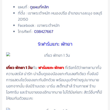
แผนที่ :
ดูแผนที่คลิก
ที่ตั้ง : เขาพระตำหนัก หนองปรือ อำเภอบางละมุง ชลบุรี
20150
Facebook : เขาพระตำหนัก
โทรศัพท์ :
038427667
9.ฟาร์มแกะ พัทยา
เที่ยว พัทยา 1 วัน
กับ
ฟาร์มแกะ พัทยา
ที่เรียกได้ว่าพกพามาทั้ง
ความสดใส น่ารัก น่าเอ็นดูของน้องแกะกันเลยทีเดียว ทั้งยังมี
การแสดงโชว์ของแกะกันอีกด้วย พร้อมมุมดีๆถ่ายรูปมากมาย
นอกจากนั้น ยังมีร้านเดอะ บาร์น สเต็กเฮ้าส์ ร้านกาแฟ ร้าน
ไอศกรีม และร้านขายของอีกมากมาย ไม่ได้มีแค่แกะ สัตว์อื่นๆก็มี
ให้ชมกันด้วยนะคะ