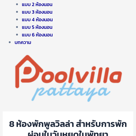
แบบ 2 ห้องนอน
แบบ 3 ห้องนอน
แบบ 4 ห้องนอน
แบบ 5 ห้องนอน
แบบ 6 ห้องนอน
บทความ
8 ห้องพักพูลวิลล่า สำหรับการพัก
ผ่อนในวันหยุดในพัทยา