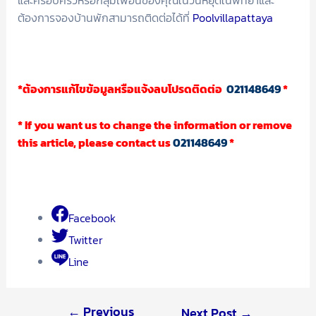
ต้องการจองบ้านพักสามารถติดต่อได้ที่
Poolvillapattaya
*
ต้องการแก้ไขข้อมูลหรือแจ้งลบโปรดติดต่อ
021148649
*
* If you want us to change the information or remove
this article, please contact us
021148649
*
Facebook
Twitter
Line
←
Previous
Next Post
→