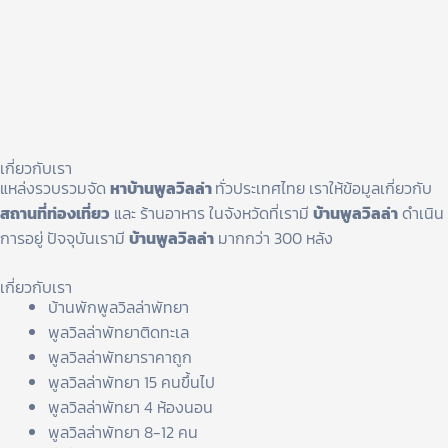
พูลวิลล่าราคาถูก
พูลวิลล่าสัตว์เลี้ยงเข้าได้
ประเภทที่พัก
พูลวิลล่า 2 ห้องนอน
พูลวิลล่า 3 ห้องนอน
พูลวิลล่า 4 ห้องนอน
พูลวิลล่า 5 ห้องนอน ขึ้นไป
cebook
Twitter
Youtube
Envelope
Telegram
เบอร์โทรติดต่อ
: 064-594-9929
เกี่ยวกับเรา
แหล่งรวบรวมจัด
หาบ้านพูลวิลล่า
ทั่วประเทศไทย เราให้ข้อมูลเกี่ยวกับ
สถานที่ท่องเที่ยว
และ ร้านอาหาร ในจังหวัดที่เรามี
บ้านพูลวิลล่า
ดำเนิน