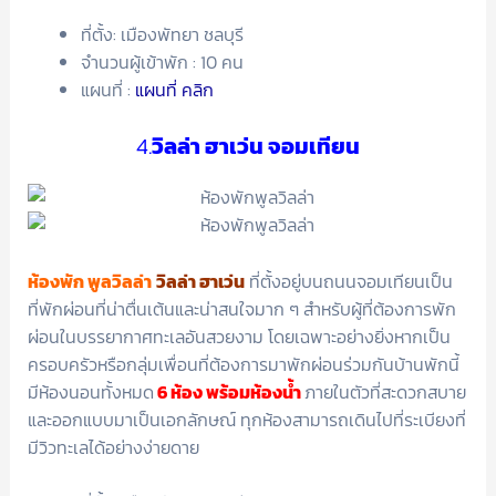
ที่ตั้ง: เมืองพัทยา ชลบุรี
จำนวนผู้เข้าพัก : 10 คน
แผนที่ :
แผนที่ คลิก
4.
วิลล่า ฮาเว่น จอมเทียน
ห้องพัก พูลวิลล่า
วิลล่า ฮาเว่น
ที่ตั้งอยู่บนถนนจอมเทียนเป็น
ที่พักผ่อนที่น่าตื่นเต้นและน่าสนใจมาก ๆ สำหรับผู้ที่ต้องการพัก
ผ่อนในบรรยากาศทะเลอันสวยงาม โดยเฉพาะอย่างยิ่งหากเป็น
ครอบครัวหรือกลุ่มเพื่อนที่ต้องการมาพักผ่อนร่วมกันบ้านพักนี้
มีห้องนอนทั้งหมด
6 ห้อง พร้อมห้องน้ำ
ภายในตัวที่สะดวกสบาย
และออกแบบมาเป็นเอกลักษณ์ ทุกห้องสามารถเดินไปที่ระเบียงที่
มีวิวทะเลได้อย่างง่ายดาย