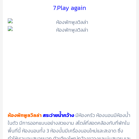
7.Play again
ห้องพักพูลวิลล่า
สระว่ายน้ำกว้าง
มีห้องครัว ห้องนอนมีห้องน้ำ
ในตัว มีการออกแบบอย่างสวยงาม สไตล์ที่สอดคล้องกับที่พักใน
พื้นที่นี้ ห้องนอนทั้ง 3 ห้องนั้นมีเครื่องนอนใหม่และสะอาด ซึ่ง
ทำให้เรานอนสบายมาก ตัวเตียงใหญ่กว้างขวางและนุ่มสบาย และ