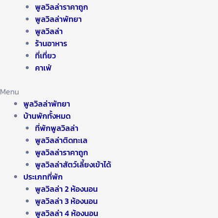
พูลวิลล่าราคาถูก
พูลวิลล่าพัทยา
พูลวิลล่า
ร้านอาหาร
ที่เที่ยว
คาเฟ่
Menu
พูลวิลล่าพัทยา
บ้านพักทั้งหมด
ที่พักพูลวิลล่า
พูลวิลล่าติดทะเล
พูลวิลล่าราคาถูก
พูลวิลล่าสัตว์เลี้ยงเข้าได้
ประเภทที่พัก
พูลวิลล่า 2 ห้องนอน
พูลวิลล่า 3 ห้องนอน
พูลวิลล่า 4 ห้องนอน