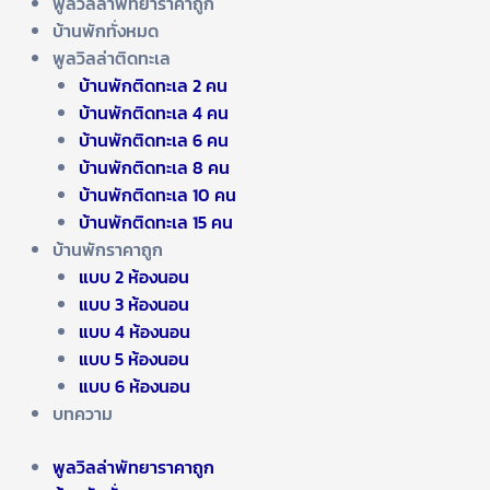
บ้านพักราคาถูก
แบบ 2 ห้องนอน
แบบ 3 ห้องนอน
แบบ 4 ห้องนอน
แบบ 5 ห้องนอน
แบบ 6 ห้องนอน
บทความ
พูลวิลล่าพัทยาราคาถูก
บ้านพักทั่งหมด
พูลวิลล่าติดทะเล
บ้านพักติดทะเล 2 คน
บ้านพักติดทะเล 4 คน
บ้านพักติดทะเล 6 คน
บ้านพักติดทะเล 8 คน
บ้านพักติดทะเล 10 คน
บ้านพักติดทะเล 15 คน
บ้านพักราคาถูก