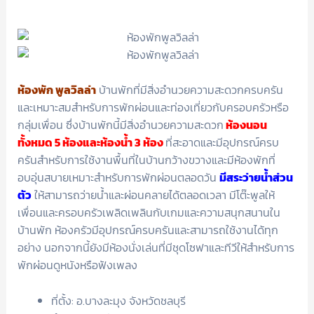
ห้องพัก พูลวิลล่า
บ้านพักที่มีสิ่งอำนวยความสะดวกครบครัน
และเหมาะสมสำหรับการพักผ่อนและท่องเที่ยวกับครอบครัวหรือ
กลุ่มเพื่อน ซึ่งบ้านพักนี้มีสิ่งอำนวยความสะดวก
ห้องนอน
ทั้งหมด 5 ห้องและห้องน้ำ 3 ห้อง
ที่สะอาดและมีอุปกรณ์ครบ
ครันสำหรับการใช้งานพื้นที่ในบ้านกว้างขวางและมีห้องพักที่
อบอุ่นสบายเหมาะสำหรับการพักผ่อนตลอดวัน
มีสระว่ายน้ำส่วน
ตัว
ให้สามารถว่ายน้ำและผ่อนคลายได้ตลอดเวลา มีโต๊ะพูลให้
เพื่อนและครอบครัวเพลิดเพลินกับเกมและความสนุกสนานใน
บ้านพัก ห้องครัวมีอุปกรณ์ครบครันและสามารถใช้งานได้ทุก
อย่าง นอกจากนี้ยังมีห้องนั่งเล่นที่มีชุดโซฟาและทีวีให้สำหรับการ
พักผ่อนดูหนังหรือฟังเพลง
ที่ตั้ง: อ.บางละมุง จังหวัดชลบุรี