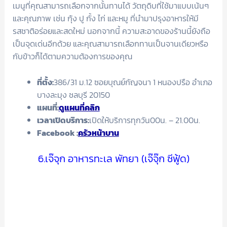
เมนูที่คุณสามารถเลือกจากนั้นทานได้ วัตถุดิบที่ใช้มาแบบเน้นๆ
และคุณภาพ เช่น กุ้ง ปู กั้ง ไก่ และหมู ที่นำมาปรุงอาหารให้มี
รสชาติอร่อยและสดใหม่ นอกจากนี้ ความสะอาดของร้านนี้ยังถือ
เป็นจุดเด่นอีกด้วย และคุณสามารถเลือกทานเป็นจานเดียวหรือ
กับข้าวก็ได้ตามความต้องการของคุณ
ที่ตั้ง:
386/31 ม.12 ซอยบุณย์กัญจนา 1 หนองปรือ อำเภอ
บางละมุง ชลบุรี 20150
แผนที่:
ดูแผนที่คลิก
เวลาเปิดบริการ:
เปิดให้บริการทุกวัน00น. – 21.00น.
Facebook
:
ครัวหน้าบาน
6.เจ๊จุก อาหารทะเล พัทยา (เจ๊จุ๊ก ซีฟู้ด)