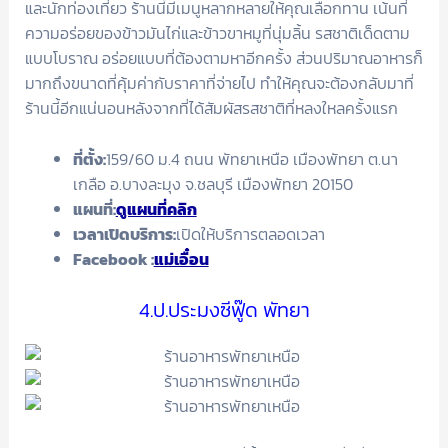
และนักท่องเที่ยว ร้านนี้มีเมนูหลากหลายให้คุณเลือกทาน เน้นที่
ความอร่อยของข้าวมันไก่และข้าวขาหมูที่นุ่มลิ้น รสชาติเด็ดตาม
แบบโบราณ อร่อยแบบที่ต้องตามหาอีกครั้ง ส่วนปริมาณอาหารก็
มากถึงขนาดที่คุ้มค่ากับราคาที่จ่ายไป ทำให้คุณจะต้องกลับมาที่
ร้านนี้อีกแน่นอนหลังจากที่ได้สัมผัสรสชาติที่หลงใหลครั้งแรก
ที่ตั้ง:
159/60 ม.4 ถนน พัทยาเหนือ เมืองพัทยา ต.นา
เกลือ อ.บางละมุง จ.ชลบุรี เมืองพัทยา 20150
แผนที่:
ดูแผนที่คลิก
เวลาเปิดบริการ:
เปิดให้บริการตลอดเวลา
Facebook
:
แม่เอื๋อน
4.ป.ประมงซีฟู๊ด พัทยา