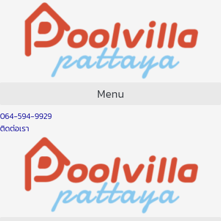
Skip
Post
to
navigation
content
Menu
064-594-9929
ติดต่อเรา