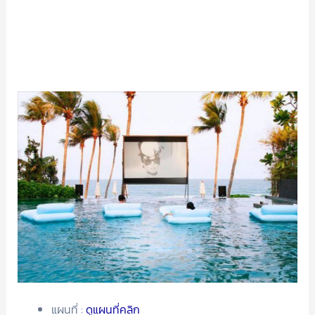
แผนที่ :
ดูแผนที่คลิก