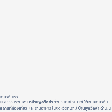
เกี่ยวกับเรา
แหล่งรวบรวมจัด
หาบ้านพูลวิลล่า
ทั่วประเทศไทย เราให้ข้อมูลเกี่ยวกับ
สถานที่ท่องเที่ยว
และ ร้านอาหาร ในจังหวัดที่เรามี
บ้านพูลวิลล่า
ดำเนิน