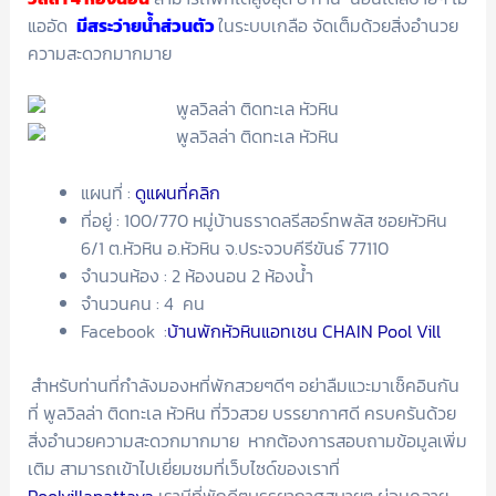
แออัด
มีสระว่ายน้ำส่วนตัว
ในระบบเกลือ จัดเต็มด้วยสิ่งอำนวย
ความสะดวกมากมาย
แผนที่ :
ดูแผนที่คลิก
ที่อยู่ : 100/770 หมู่บ้านธราดลรีสอร์ทพลัส ซอยหัวหิน
6/1 ต.หัวหิน อ.หัวหิน จ.ประจวบคีรีขันธ์ 77110
จำนวนห้อง : 2 ห้องนอน 2 ห้องน้ำ
จำนวนคน : 4 คน
Facebook :
บ้านพักหัวหินแอทเชน CHAIN Pool Vill
สำหรับท่านที่กำลังมองหที่พักสวยๆดีๆ อย่าลืมแวะมาเช็คอินกัน
ที่ พูลวิลล่า ติดทะเล หัวหิน ที่วิวสวย บรรยากาศดี ครบครันด้วย
สิ่งอำนวยความสะดวกมากมาย หากต้องการสอบถามข้อมูลเพิ่ม
เติม สามารถเข้าไปเยี่ยมชมที่เว็บไซด์ของเราที่
Poolvillapattaya
เรามีที่พักดีๆบรรยากาศสบายๆ ผ่อนคลาย