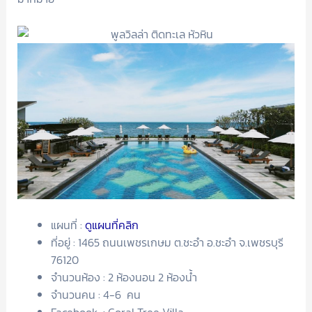
แผนที่ :
ดูแผนที่คลิก
ที่อยู่ : 1465 ถนนเพชรเกษม ต.ชะอำ อ.ชะอำ จ.เพชรบุรี
76120
จำนวนห้อง : 2 ห้องนอน 2 ห้องน้ำ
จำนวนคน : 4-6 คน