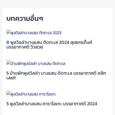
บทความอื่นๆ
8 พูลวิลล่าบางแสน ติดทะเล 2024 สุขยกแก็งค์
บรรยากาศดี วิวสวย
5 บ้านพักพูลวิลล่า บางแสน ติดทะเล บรรยากาศดี คลิก
เลย!!
5 พูลวิลล่าบางแสน คาราโอเกะ บรรยากาศดี 2024