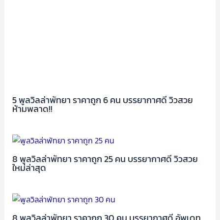
5 พูลวิลล่าพัทยา ราคาถูก 6 คน บรรยากาศดี วิวสวย
ห้ามพลาด!!
8 พูลวิลล่าพัทยา ราคาถูก 25 คน บรรยากาศดี วิวสวย
ใหม่ล่าสุด
8 พูลวิลล่าพัทยา ราคาถูก 30 คน บรรยากาศดี อัพเดท