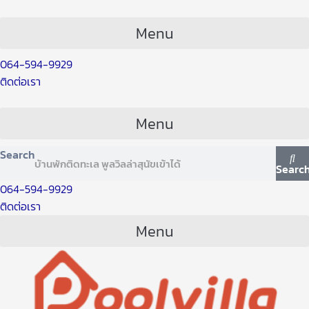
Skip
Post
to
navigation
Menu
content
064-594-9929
ติดต่อเรา
Menu
Search
Searc
064-594-9929
ติดต่อเรา
Menu