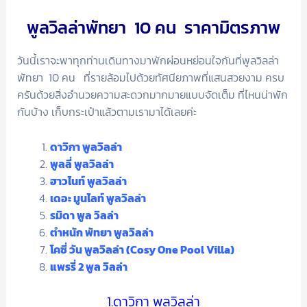
พูลวิลล่าพัทยา 10 คน ราคามิตรภาพ
วันนี้เราจะพาทุกท่านเดินทางมาพักผ่อนหย่อนใจกันที่พูลวิลล่า
พัทยา 10 คน ที่รายล้อมไปด้วยทัศนียภาพที่แสนสวยงาม ครบ
ครันด้วยสิ่งอำนวยความสะดวกมากมายแบบจัดเต็ม ที่ไหนน่าพัก
กันบ้าง เก็บกระเป๋าแล้วตามเรามาได้เลยค่ะ
ดาวิกา พูลวิลล่า
พูลลี่ พูลวิลล่า
ฮาวไนท์ พูลวิลล่า
เดอะ มูนไลท์ พูลวิลล่า
รมิดา พูล วิลล่า
ตำหนัก พัทยา พูลวิลล่า
โคซี่ วัน พูลวิลล่า (Cosy One Pool Villa)
แพรรี่ 2 พูล วิลล่า
1.ดาวิกา พูลวิลล่า