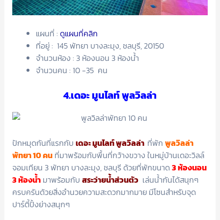
แผนที่ :
ดูแผนที่คลิก
ที่อยู่ : 145 พัทยา บางละมุง, ชลบุรี, 20150
จำนวนห้อง : 3 ห้องนอน 3 ห้องน้ำ
จำนวนคน : 10 -35 คน
4.เดอะ มูนไลท์ พูลวิลล่า
ปักหมุดกันที่แรกกับ
เดอะ มูนไลท์ พูลวิลล่า
ที่พัก
พูลวิลล่า
พัทยา 10 คน
ที่มาพร้อมกับพื้นที่กว้างขวาง ในหมู่บ้านเดอะวิลล์
จอมเทียน 3 พัทยา บางละมุง, ชลบุรี ด้วยที่พักขนาด
3 ห้องนอน
3 ห้องน้ำ
มาพร้อมกับ
สระว่ายน้ำส่วนตัว
เล่นน้ำกันได้สนุกๆ
ครบครันด้วยสิ่งอำนวยความสะดวกมากมาย มีโซนสำหรับจุด
ปาร์ตี้ปิ้งย่างสนุกๆ