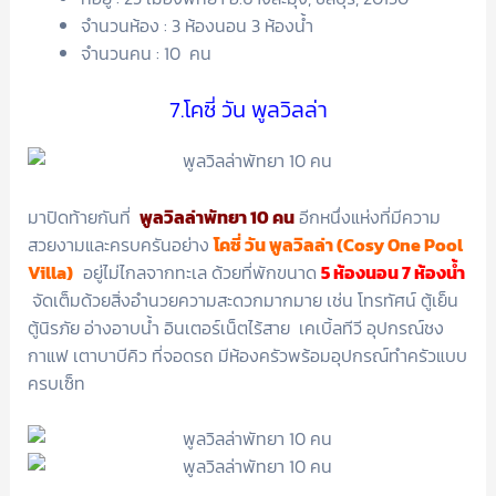
จำนวนห้อง : 3 ห้องนอน 3 ห้องน้ำ
จำนวนคน : 10 คน
7.โคซี่ วัน พูลวิลล่า
มาปิดท้ายกันที่
พูลวิลล่าพัทยา 10 คน
อีกหนึ่งแห่งที่มีความ
สวยงามและครบครันอย่าง
โคซี่ วัน พูลวิลล่า (Cosy One Pool
Villa)
อยู่ไม่ไกลจากทะเล ด้วยที่พักขนาด
5 ห้องนอน 7 ห้องน้ำ
จัดเต็มด้วยสิ่งอำนวยความสะดวกมากมาย เช่น โทรทัศน์ ตู้เย็น
ตู้นิรภัย อ่างอาบน้ำ อินเตอร์เน็ตไร้สาย เคเบิ้ลทีวี อุปกรณ์ชง
กาแฟ เตาบาบีคิว ที่จอดรถ มีห้องครัวพร้อมอุปกรณ์ทำครัวแบบ
ครบเซ็ท