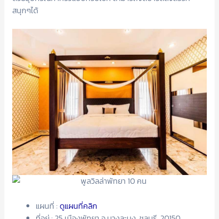
สนุกๆได้
แผนที่ :
ดูแผนที่คลิก
ที่อยู่ : 25 เมืองพัทยา อ.บางละมุง, ชลบุรี, 20150