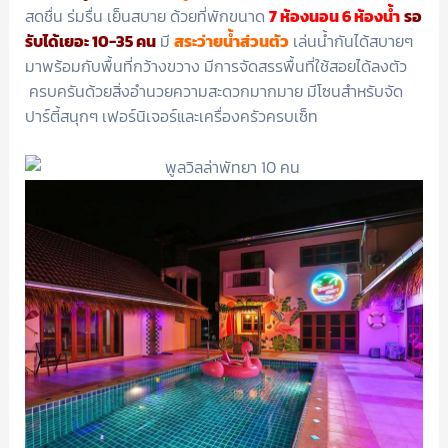
สดชื่น ร่มรื่น เย็นสบาย ด้วยที่พักขนาด
7 ห้องนอน 6 ห้องน้ำ
รอ
รับได้เยอะ 10-35 คน
มี
สระว่ายน้ำส่วนตัว
เล่นน้ำกันได้สบายๆ
มาพร้อมกับพื้นที่กว้างขวาง มีการจัดสรรพื้นที่ใช้สอยได้ลงตัว
ครบครันด้วยสิ่งอำนวยความสะดวกมากมาย มีโซนสำหรับจัด
ปาร์ตี้สนุกๆ เฟอร์นิเจอร์และเครื่องครัวครบเซ็ท