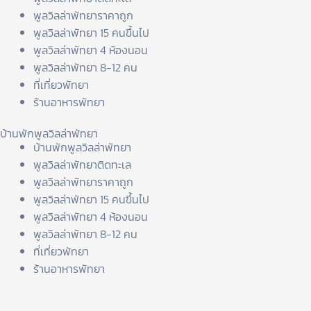
พูลวิลล่าพัทยาราคาถูก
พูลวิลล่าพัทยา 15 คนขึ้นไป
พูลวิลล่าพัทยา 4 ห้องนอน
พูลวิลล่าพัทยา 8-12 คน
ที่เที่ยวพัทยา
ร้านอาหารพัทยา
บ้านพักพูลวิลล่าพัทยา
บ้านพักพูลวิลล่าพัทยา
พูลวิลล่าพัทยาติดทะเล
พูลวิลล่าพัทยาราคาถูก
พูลวิลล่าพัทยา 15 คนขึ้นไป
พูลวิลล่าพัทยา 4 ห้องนอน
พูลวิลล่าพัทยา 8-12 คน
ที่เที่ยวพัทยา
ร้านอาหารพัทยา