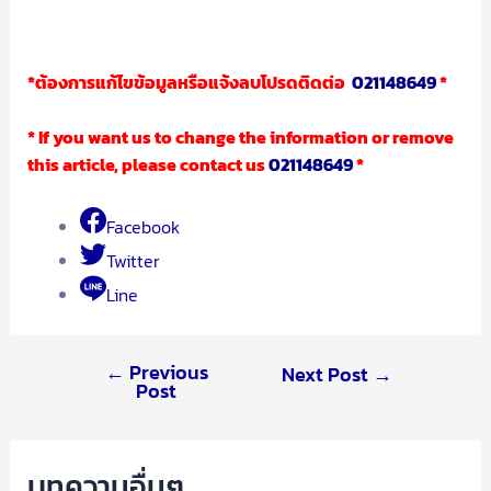
*
ต้องการแก้ไขข้อมูลหรือแจ้งลบโปรดติดต่อ
021148649
*
* If you want us to change the information or remove
this article, please contact us
021148649
*
Facebook
Twitter
Line
←
Previous
Next Post
→
Post
บทความอื่นๆ