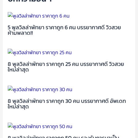
5 พูลวิลล่าพัทยา ราคาถูก 6 คน บรรยากาศดี วิวสวย
ห้ามพลาด!!
8 พูลวิลล่าพัทยา ราคาถูก 25 คน บรรยากาศดี วิวสวย
ใหม่ล่าสุด
8 พูลวิลล่าพัทยา ราคาถูก 30 คน บรรยากาศดี อัพเดท
ใหม่ล่าสุด
8 พูลวิลล่าพัทยา ราคาถูก 50 คน รองรับการมาเป็น