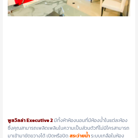
พูลวิลล่า Executive 2
มีทั้งห้าห้องนอนที่มีห้องน้ำในแต่ละห้อง
ซึ่งคุณสามารถเพลิดเพลินในความเป็นส่วนตัวที่ไม่มีใครสามารถ
มาเข้ามาขัดขวางได้ เปิดหรือปิด
สระว่ายน้ำ
ระบบเกลือในห้อง