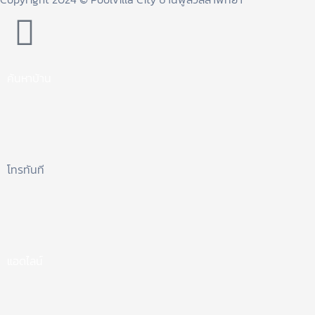
ค้นหาบ้าน
โทรทันที
แอดไลน์