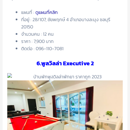
แผนที่ :
ดูแผนที่คลิก
ที่อยู่ : 28/107, ชัยพฤกษ์ 4 อำเภอบางละมุง ชลบุรี
20150
จำนวนคน : 12 คน
ราคา : 7,900 บาท
ติดต่อ : 096-110-7081
6.พูลวิลล่า Executive 2