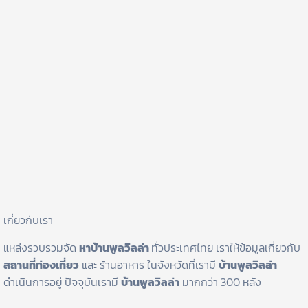
เกี่ยวกับเรา
แหล่งรวบรวมจัด
หาบ้านพูลวิลล่า
ทั่วประเทศไทย เราให้ข้อมูลเกี่ยวกับ
สถานที่ท่องเที่ยว
และ ร้านอาหาร ในจังหวัดที่เรามี
บ้านพูลวิลล่า
ดำเนินการอยู่ ปัจจุบันเรามี
บ้านพูลวิลล่า
มากกว่า 300 หลัง