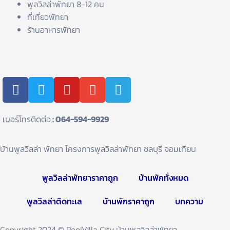
พูลวิลล่าพัทยา 8-12 คน
ที่เที่ยวพัทยา
ร้านอาหารพัทยา
F
T
Y
E
T
a
w
o
n
e
c
i
u
v
l
e
t
t
e
e
เบอร์โทรติดต่อ
: 064-594-9929
b
t
u
l
g
o
e
b
o
r
บ้านพูลวิลล่า พัทยา โครงการพูลวิลล่าพัทยา ชลบุรี จอมเทียน
o
r
e
p
a
k
e
m
พูลวิลล่าพัทยาราคาถูก
บ้านพักทั่งหมด
พูลวิลล่าติดทะเล
บ้านพักราคาถูก
บทความ
Copyright 2024 © PoolVilla City บ้านพูลวิลล่าพัทยา