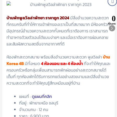
0
บ้านพักพูลวิลล่าพัทยา ราคาถูก 2024
มีสิ่งอำนวยความสะดวก
ที่ครบครันที่ทำให้การเข้าพักของเราเป็นที่สบายมาก มีห้องครัวที่
Shares
มีอุปกรณ์อำนวยความสะดวกทั้งหมดที่เราต้องการ เราสามารถ
ทำอาหารด้วยตัวเองได้แบบง่ายๆ และเมื่อเราต้องการผ่อนคลาย
และสัมผัสความสดชื่นจากอากาศที่ดี
ห้องพักสะดวกสบาย พร้อมสิ่งอำนวยความสะดวก พูลวิลล่า
บ้าน
Korea 4B
มีทั้งหมด
4 ห้องนอน และ 4 ห้องน้ำ
ที่จะทำให้คุณและ
ครอบครัวหรือกลุ่มเพื่อนสามารถพักผ่อนอย่างสะดวกสบายได้
เต็มที่ ทุกห้องพักได้รับการตกแต่งอย่างสวยงามและมีสิ่งอำนวย
ความสะดวกที่จะทำให้คุณรู้สึกเหมือนอยู่ที่บ้าน
แผนที่ :
ดูแผนที่คลิก
ที่อยู่ : พัทยาเหนือ ชลบุรี
จำนวนคน : 12 คน
ราคา : 6,900 บาท