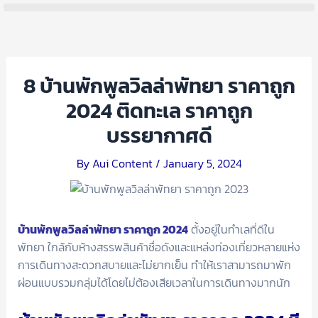
Skip
Post
Menu
to
navigation
content
8 บ้านพักพูลวิลล่าพัทยา ราคาถูก
2024 ติดทะเล ราคาถูก
บรรยากาศดี
By
Aui Content
/
January 5, 2024
บ้านพักพูลวิลล่าพัทยา ราคาถูก 2024
ตั้งอยู่ในทำเลที่ดีใน
พัทยา ใกล้กับห้างสรรพสินค้าชื่อดังและแหล่งท่องเที่ยวหลายแห่ง
การเดินทางสะดวกสบายและไม่ยากเย็น ทำให้เราสามารถมาพัก
ผ่อนแบบรวมกลุ่มได้โดยไม่ต้องเสียเวลาในการเดินทางมากนัก