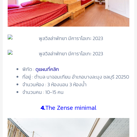
พิกัด :
ดูแผนที่คลิก
ที่อยู่ : ตำบล นาจอมเทียน อำเภอบางละมุง ชลบุรี 20250
จำนวนห้อง : 3 ห้องนอน 3 ห้องน้ำ
จำนวนคน : 10-15 คน
4.
The Zense minimal