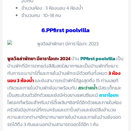
20150
จำนวนห้อง : 3 ห้องนอน 4 ห้องน้ำ
จำนวนคน : 10-18 คน
6.
PPfirst poolvilla
พูลวิลล่าพัทยา มีคาราโอเกะ 2024
บ้าน
PPfirst poolvilla
เป็น
บ้านพักที่มีการตกแต่งสีสันสดใสมากๆและเป็นบ้านพักที่เหมาะ
กับการจะมาปาร์ตี้และภายในบ้านพักจะมีด้วยกันทั้งหมด
3 ห้อง
นอน 3 ห้องน้ำ
และยังสามารถเข้าพักได้สูงสุดถึง 15 ท่านเลยที
เดียวและภายในบ้านพักยังมาพร้อมกับ
สระว่ายน้ำ
มีสระเด็กและ
เป็นสระส่วนตัวอีกด้วยและยังมีห่วงยางแฟนซีและมี
คาราโอเกะ
ไฟเธคที่พร้อมสำหรับปาร์ตี้เพลินๆชิลๆได้อีกด้วยและภายในห้อง
ครัวยังมีอุปกรณ์ที่ครบครันและเตาปิ้งย่างและยังมีสิ่งอำนวย
ความสะดวกต่างๆอีกมากมายภายในบ้านและภายในบ้านยังจอด
รถได้ถึง 3 คันและนอกบ้านสามารถจอดได้อีก 1 คัน