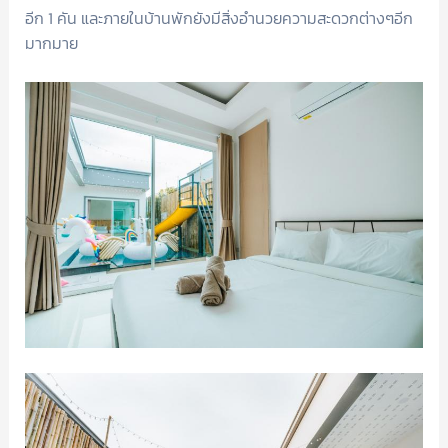
อีก 1 คัน และภายในบ้านพักยังมีสิ่งอำนวยความสะดวกต่างๆอีก
มากมาย