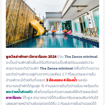
พูลวิลล่าพัทยา มีคาราโอเกะ 2024
บ้าน
The Zense minimal
จะเป็นบ้านพักสไตล์โมเดิร์นที่ตกแต่งเป็นฟิลมินินมอลมีความ
สวยงามและตัวบ้านพัก
The Zense minimal
มีพื้นที่กว้างขวาง
และตัวบ้านพักจะอยู่ห่างจากทะเลเพียง 2.7 กิโลเมตรและภายใน
บ้านพักจะมีด้วยกันทั้งหมด
3 ห้องนอน 4 ห้องน้ำ
และยัง
สามารถเข้าพักได้สูงสุด 15 ท่านและภายในตัวบ้านยังมาพร้อมกับ
สระว่ายน้ำส่วนตัว
สไลด์เดอร์และห่วงยางแฟนซีอีกด้วยและยังมี
คาราโอเกะ
โต๊ะพูล สามารถปาร์ตี้กับเพื่อนๆร้องเพลงฟินๆกันได้
เลยแลภายหน้าบ้านยังจอดรถได้ถึง 2 คันและภายในบ้านจอดได้