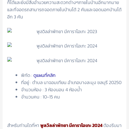
ก็ได้และยังมีสิ่งอำนวยความสะดวกต่างๆภายในบ้านอีกมากมาย
และที่จอดรถสามารถจอดภายในบ้านได้ 2 คันและจอดนอกบ้านได้
อีก 3 คัน
พิกัด :
ดูแผนที่คลิก
ที่อยู่ : ตำบล นาจอมเทียน อำเภอบางละมุง ชลบุรี 20250
จำนวนห้อง : 3 ห้องนอน 4 ห้องน้ำ
จำนวนคน : 10-15 คน
สำหรับท่านใดที่หา
พูลวิลล่าพัทยา มีคาราโอเกะ 2024
ต้องรีบมา