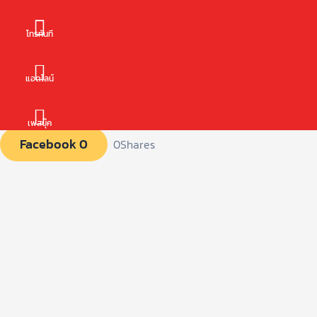
โทรทันที
แอดไลน์
เฟสบุ๊ค
Facebook
0
0
Shares