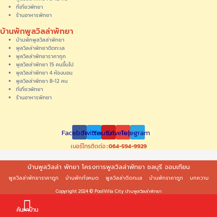
ที่เที่ยวพัทยา
ร้านอาหารพัทยา
บ้านพักพูลวิลล่าพัทยา
บ้านพักพูลวิลล่าพัทยา
พูลวิลล่าพัทยาติดทะเล
พูลวิลล่าพัทยาราคาถูก
พูลวิลล่าพัทยา 15 คนขึ้นไป
พูลวิลล่าพัทยา 4 ห้องนอน
พูลวิลล่าพัทยา 8-12 คน
ที่เที่ยวพัทยา
ร้านอาหารพัทยา
Facebook
Twitter
Youtube
Envelope
Telegram
เบอร์โทรติดต่อ
: 064-594-9929
บ้านพูลวิลล่า พัทยา โครงการพูลวิลล่าพัทยา ชลบุรี จอมเทียน
พูลวิลล่าพัทยาราคาถูก
บ้านพักทั่งหมด
พูลวิลล่าติดทะเล
บ้านพักราคาถูก
บทความ
Copyright 2024 © PoolVilla City บ้านพูลวิลล่าพัทยา
ค้นหาบ้าน