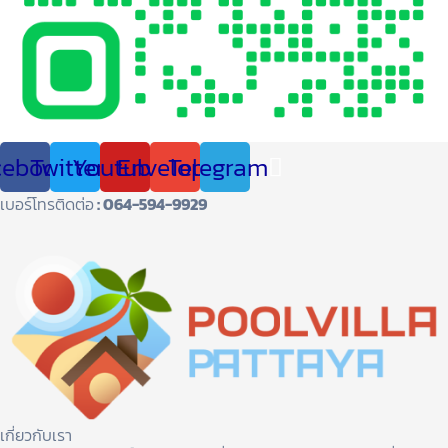
cebook
Twitter
Youtube
Envelope
Telegram
เบอร์โทรติดต่อ
: 064-594-9929
เกี่ยวกับเรา