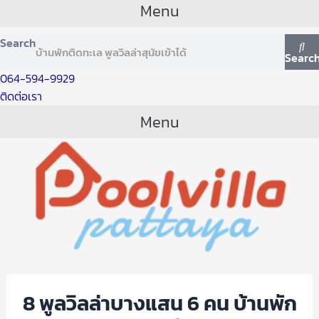
Menu
Search
Searc
064-594-9929
ติดต่อเรา
Menu
8 พูลวิลล่าบางแสน 6 คน บ้านพัก