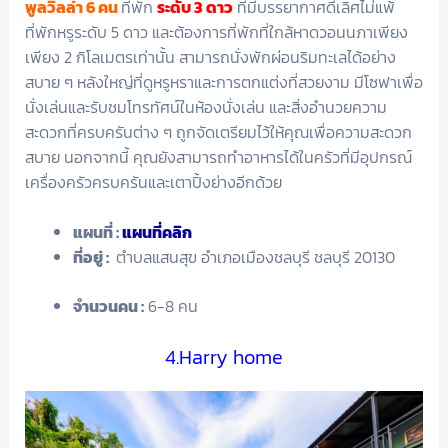
พูลวิลล่า 6 คน
ที่พัก
ระดับ 3 ดาว
ที่มีบรรยากาศดีเลิศไม่แพ้
ที่พักหรูระดับ 5 ดาว และต้องการที่พักที่ใกล้หาดวอนนภาเพียง
เพียง 2 กิโลเมตรเท่านั้น สามารถนั่งพักผ่อนริมทะเลได้อย่าง
สบาย ๆ หลังใหญ่ที่ดูหรูหราและการตกแต่งที่สวยงาม มีโซฟาเพื่อ
นั่งเล่นและรับชมโทรทัศน์ในห้องนั่งเล่น และสิ่งอำนวยความ
สะดวกที่ครบครันต่าง ๆ ถูกจัดเตรียมไว้ให้คุณเพื่อความสะดวก
สบาย นอกจากนี้ คุณยังสามารถทำอาหารได้ในครัวที่มีอุปกรณ์
เครื่องครัวครบครันและเตาปิ้งย่างอีกด้วย
แผนที่ :
แผนที่คลิก
ที่อยู่ :
ตำบลแสนสุข อำเภอเมืองชลบุรี ชลบุรี 20130
จำนวนคน :
6-8 คน
4.Harry home