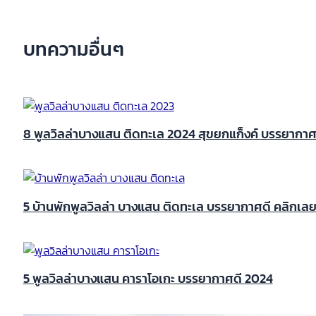
บทความอื่นๆ
8 พูลวิลล่าบางแสน ติดทะเล 2024 สุขยกแก็งค์ บรรยากาศ
5 บ้านพักพูลวิลล่า บางแสน ติดทะเล บรรยากาศดี คลิกเลย
5 พูลวิลล่าบางแสน คาราโอเกะ บรรยากาศดี 2024