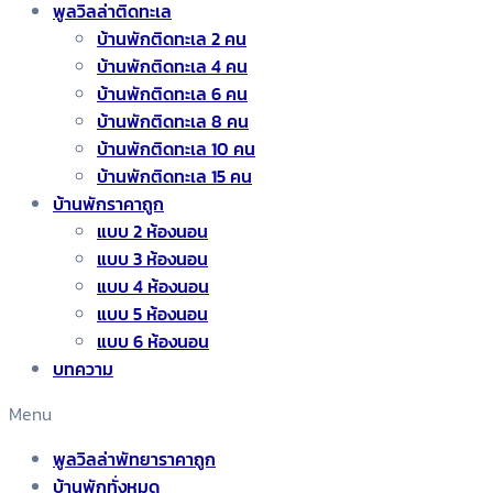
พูลวิลล่าติดทะเล
บ้านพักติดทะเล 2 คน
บ้านพักติดทะเล 4 คน
บ้านพักติดทะเล 6 คน
บ้านพักติดทะเล 8 คน
บ้านพักติดทะเล 10 คน
บ้านพักติดทะเล 15 คน
บ้านพักราคาถูก
แบบ 2 ห้องนอน
แบบ 3 ห้องนอน
แบบ 4 ห้องนอน
แบบ 5 ห้องนอน
แบบ 6 ห้องนอน
บทความ
Menu
พูลวิลล่าพัทยาราคาถูก
บ้านพักทั่งหมด