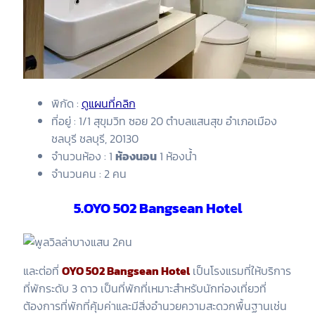
พิกัด :
ดูแผนที่คลิก
ที่อยู่ : 1/1 สุขุมวิท ซอย 20 ตำบลแสนสุข อำเภอเมือง
ชลบุรี ชลบุรี, 20130
จำนวนห้อง : 1
ห้องนอน
1 ห้องน้ำ
จำนวนคน : 2 คน
5.OYO 502 Bangsean Hotel
และต่อที่
OYO 502 Bangsean Hotel
เป็นโรงแรมที่ให้บริการ
ที่พักระดับ 3 ดาว เป็นที่พักที่เหมาะสำหรับนักท่องเที่ยวที่
ต้องการที่พักที่คุ้มค่าและมีสิ่งอำนวยความสะดวกพื้นฐานเช่น