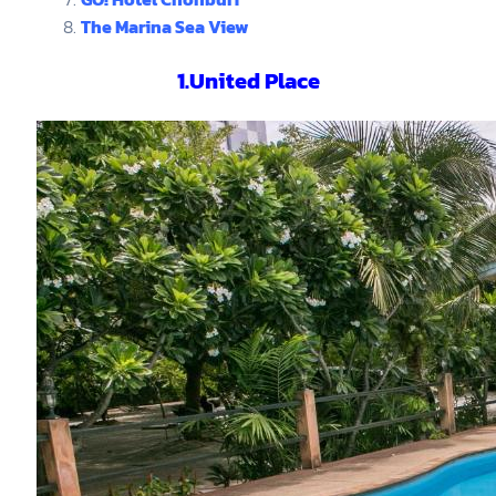
The Marina Sea View
1.United Place