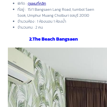
พิกัด :
ดูแผนที่คลิก
ที่อยู่ : 15/1 Bangsaen Lang Road, tumbol Saen
Sook, Umphur Muang Cholburi ชลบุรี 20130
จำนวนห้อง : 1 ห้องนอน 1 ห้องน้ำ
จำนวนคน : 2 คน
2.The Beach Bangsaen