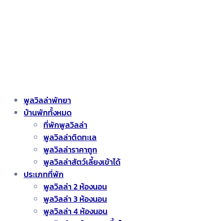
Skip
Post
to
navigation
content
พูลวิลล่าพัทยา
บ้านพักทั้งหมด
ที่พักพูลวิลล่า
พูลวิลล่าติดทะเล
พูลวิลล่าราคาถูก
พูลวิลล่าสัตว์เลี้ยงเข้าได้
ประเภทที่พัก
พูลวิลล่า 2 ห้องนอน
พูลวิลล่า 3 ห้องนอน
พูลวิลล่า 4 ห้องนอน