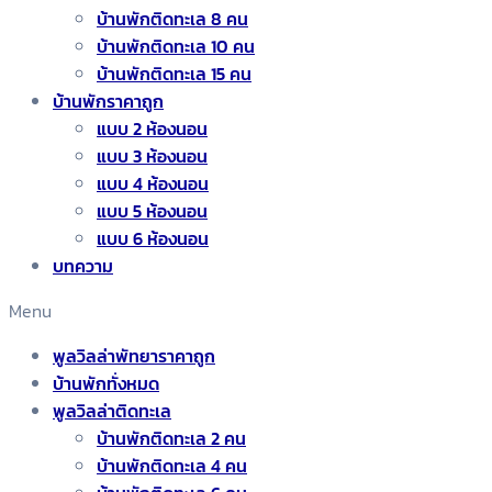
บ้านพักติดทะเล 8 คน
บ้านพักติดทะเล 10 คน
บ้านพักติดทะเล 15 คน
บ้านพักราคาถูก
แบบ 2 ห้องนอน
แบบ 3 ห้องนอน
แบบ 4 ห้องนอน
แบบ 5 ห้องนอน
แบบ 6 ห้องนอน
บทความ
Menu
พูลวิลล่าพัทยาราคาถูก
บ้านพักทั่งหมด
พูลวิลล่าติดทะเล
บ้านพักติดทะเล 2 คน
บ้านพักติดทะเล 4 คน