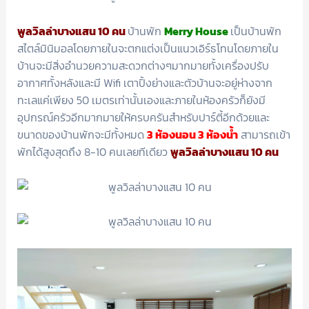
พูลวิลล่าบางแสน
10 คน
บ้านพัก
Merry House
เป็นบ้านพัก
สไตล์มินิมอลโดยภายในจะตกแต่งเป็นแนวเอิร์ธโทนโดยภายใน
บ้านจะมีสิ่งอำนวยความสะดวกต่างๆมากมายทั้งเครื่องปรับ
อากาศทั้งหลังและมี Wifi เตาปิ้งย่างและตัวบ้านจะอยู่ห่างจาก
ทะเลแค่เพียง 50 เมตรเท่านั้นเองและภายในห้องครัวก็ยังมี
อุปกรณ์ครัวอีกมากมายให้ครบครันสำหรับปาร์ตี้อีกด้วยและ
ขนาดของบ้านพักจะมีทั้งหมด
3 ห้องนอน 3 ห้องน้ำ
สามารถเข้า
พักได้สูงสุดถึง 8-10 คนเลยทีเดียว
พูลวิลล่าบางแสน 10 คน