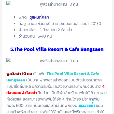
พิกัด :
ดูแผนที่คลิก
ที่อยู่ :ตำบล ห้วยกะปิ อำเภอเมืองชลบุรี ชลบุรี 20130
จำนวนห้อง : 3 ห้องนอน 2 ห้องน้ำ
จำนวนคน : 6-10 คน
5.The Pool Villa Resort & Cafe Bangsaen
พูลวิลล่า 10 คน
บ้านพัก
The Pool Villa Resort & Cafe
Bangsaen
เป็นบ้านพักพูลวิลล่าที่ออกแบบดีไซน์บรรยากาศ
แบบสไตล์บาหลี มีความร่มรื่นและสวยงามและที่พักยังมีขนาด
4
ห้องนอน 4 ห้องน้ำ
อีกด้วย เป็นที่พักสำหรับมาพักได้ 8 ท่านเลย
ทีเดียวและยังสามารถพักเพิ่มได้อีก 4 ท่านโดยจะมีราคาเพิ่ม
คนละ 600 บาทเท่นั้นเองและภายในที่พักยังมี
สระว่ายน้ำ
แบบ
ส่วนตัวพร้อมห่วงยางแฟนซีให้อีกด้วยและมีฟรีเซทอาหารเช้าให้