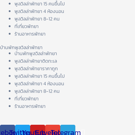
พูลวิลล่าพัทยา 15 คนขึ้นไป
พูลวิลล่าพัทยา 4 ห้องนอน
พูลวิลล่าพัทยา 8-12 คน
ที่เที่ยวพัทยา
ร้านอาหารพัทยา
บ้านพักพูลวิลล่าพัทยา
บ้านพักพูลวิลล่าพัทยา
พูลวิลล่าพัทยาติดทะเล
พูลวิลล่าพัทยาราคาถูก
พูลวิลล่าพัทยา 15 คนขึ้นไป
พูลวิลล่าพัทยา 4 ห้องนอน
พูลวิลล่าพัทยา 8-12 คน
ที่เที่ยวพัทยา
ร้านอาหารพัทยา
cebook
Twitter
Youtube
Envelope
Telegram