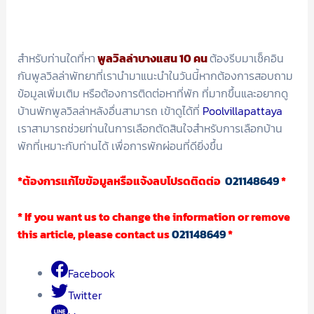
สำหรับท่านใดที่หา
พูลวิลล่าบางแสน 10 คน
ต้องรีบมาเช็คอิน
กันพูลวิลล่าพัทยาที่เรานำมาแนะนำในวันนี้หากต้องการสอบถาม
ข้อมูลเพิ่มเติม หรือต้องการติดต่อหาที่พัก ที่มากขึ้นและอยากดู
บ้านพักพูลวิลล่าหลังอื่นสามารถ เข้าดูได้ที่
Poolvillapattaya
เราสามารถช่วยท่านในการเลือกตัดสินใจสำหรับการเลือกบ้าน
พักที่เหมาะกับท่านได้ เพื่อการพักผ่อนที่ดียิ่งขึ้น
*
ต้องการแก้ไขข้อมูลหรือแจ้งลบโปรดติดต่อ
021148649
*
* If you want us to change the information or remove
this article, please contact us
021148649
*
Facebook
Twitter