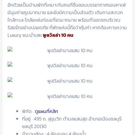
อีกด้วยเป็นบ้านพักที่เหมาะกับคนที่ชื่นชอบบรรยากาศของคาเฟ่
มีมุมถ่ายรูปมากมาย และยังมีความเป็นส่วนตัว เดินทางสะดวก
ใกล้ทะเล ใกล้แหล่งท่องเที่ยวมากมาย พร้อมที่จอดรถบริเวณ
รีสอร์ทอย่างปลอดภัย ที่พักแห่งนี้ถือว่าคุ้มค่า หากต้องการความ
Luxury แนะนำเลย
พูลวิลล่า 10 คน
พิกัด :
ดูแผนที่คลิก
ที่อยู่ : 495 ถ. สุขุมวิท ตำบลแสนสุข อำเภอเมืองชลบุรี
ชลบุรี 20130
จำนวนห้อง : 4 ห้องนอน 4 ห้องน้ำ