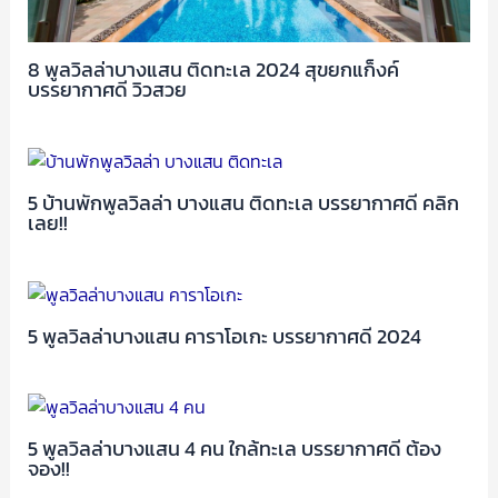
8 พูลวิลล่าบางแสน ติดทะเล 2024 สุขยกแก็งค์
บรรยากาศดี วิวสวย
5 บ้านพักพูลวิลล่า บางแสน ติดทะเล บรรยากาศดี คลิก
เลย!!
5 พูลวิลล่าบางแสน คาราโอเกะ บรรยากาศดี 2024
5 พูลวิลล่าบางแสน 4 คน ใกล้ทะเล บรรยากาศดี ต้อง
จอง!!