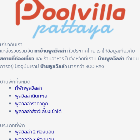
เกี่ยวกับเรา
แหล่งรวบรวมจัด
หาบ้านพูลวิลล่า
ทั่วประเทศไทย เราให้ข้อมูลเกี่ยวกับ
สถานที่ท่องเที่ยว
และ ร้านอาหาร ในจังหวัดที่เรามี
บ้านพูลวิลล่า
ดำเนิน
การอยู่ ปัจจุบันเรามี
บ้านพูลวิลล่า
มากกว่า 300 หลัง
บ้านพักทั้งหมด
ที่พักพูลวิลล่า
พูลวิลล่าติดทะเล
พูลวิลล่าราคาถูก
พูลวิลล่าสัตว์เลี้ยงเข้าได้
ประเภทที่พัก
พูลวิลล่า 2 ห้องนอน
พูลวิลล่า 3 ห้องนอน