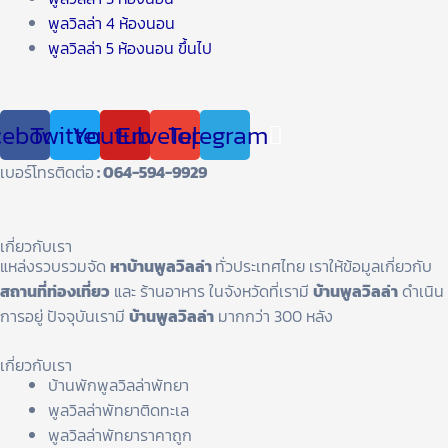
พูลวิลล่า 4 ห้องนอน
พูลวิลล่า 5 ห้องนอน ขึ้นไป
cebook
Twitter
Youtube
Envelope
Telegram
เบอร์โทรติดต่อ
: 064-594-9929
เกี่ยวกับเรา
แหล่งรวบรวมจัด
หาบ้านพูลวิลล่า
ทั่วประเทศไทย เราให้ข้อมูลเกี่ยวกับ
สถานที่ท่องเที่ยว
และ ร้านอาหาร ในจังหวัดที่เรามี
บ้านพูลวิลล่า
ดำเนิน
การอยู่ ปัจจุบันเรามี
บ้านพูลวิลล่า
มากกว่า 300 หลัง
เกี่ยวกับเรา
บ้านพักพูลวิลล่าพัทยา
พูลวิลล่าพัทยาติดทะเล
พูลวิลล่าพัทยาราคาถูก