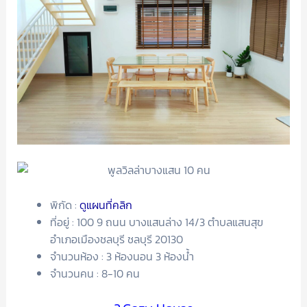
พิกัด :
ดูแผนที่คลิก
ที่อยู่ : 100 9 ถนน บางแสนล่าง 14/3 ตำบลแสนสุข
อำเภอเมืองชลบุรี ชลบุรี 20130
จำนวนห้อง : 3 ห้องนอน 3 ห้องน้ำ
จำนวนคน : 8-10 คน