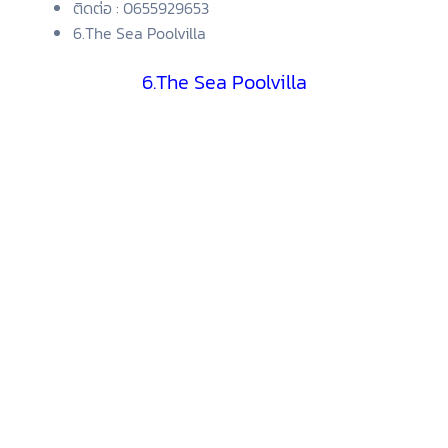
ติดต่อ : 0655929653
6.The Sea Poolvilla
6.The Sea Poolvilla