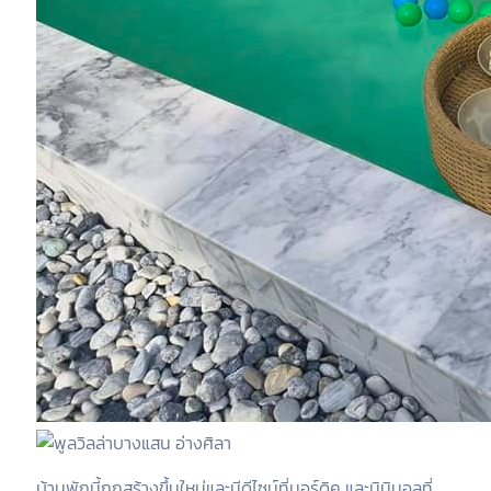
บ้านพักนี้ถูกสร้างขึ้นใหม่และมีดีไซน์ที่นอร์ดิค และมินิมอลที่