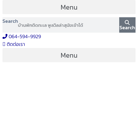
Menu
Search
Search
064-594-9929
ติดต่อเรา
Menu