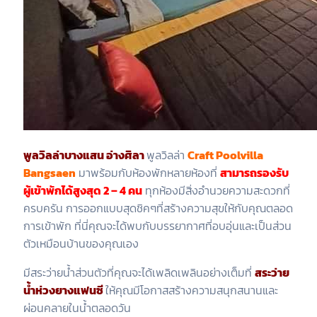
พูลวิลล่าบางแสน อ่างศิลา
พูลวิลล่า
Craft Poolvilla
Bangsaen
มาพร้อมกับห้องพักหลายห้องที่
สามารถรองรับ
ผู้
เข้าพักได้สูงสุด 2 – 4 คน
ทุกห้องมีสิ่งอำนวยความสะดวกที่
ครบครัน การออกแบบสุดชิคๆที่สร้างความสุขให้กับคุณตลอด
การเข้าพัก ที่นี่คุณจะได้พบกับบรรยากาศที่อบอุ่นและเป็นส่วน
ตัวเหมือนบ้านของคุณเอง
มีสระว่ายน้ำส่วนตัวที่คุณจะได้เพลิดเพลินอย่างเต็มที่
สระว่าย
น้ำห่วงยางแฟนซี
ให้คุณมีโอกาสสร้างความสนุกสนานและ
ผ่อนคลายในน้ำตลอดวัน