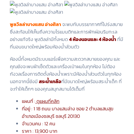
พูลวิลล่าบางแสน อ่างศิลา
จะพบกับบรรยากาศที่โปร่งสบาย
ซึ่งสะท้อนให้เห็นถึงความโรแมนติกและการพักผ่อนริมทะเล
อย่างแท้จริง พูลวิลล่ามีทั้งหมด
4 ห้องนอนและ 4 ห้องน้ำ
ที่มี
ที่นอนขนาดใหญ่พร้อมห้องน้ำส่วนตัว
ห้องนี้ทั้งหมดมีระบบแอร์เพื่อความสะดวกสบายของคุณ และ
คุณยังจะพบผ้าเช็ดตัวและเครื่องเป่าผมในทุกห้อง ไม่ต้อง
กังวลเรื่องการติดตั้งห้องน้ำเพราะมีห้องน้ำส่วนตัวในทุกห้อง
นอกจากนี้ยังมี
สระน้ำเกลือ
ที่มีขนาดใหญ่พร้อมสระน้ำเด็ก ที่
จะทำให้เด็กๆ ของคุณสนุกสนานได้เต็มที่
แผนที่ :
ดูแผนที่คลิก
ที่อยู่ : 1 18 ถนน บางแสนล่าง ซอย 2 ตำบลแสนสุข
อำเภอเมืองชลบุรี ชลบุรี 20130
จำนวนคน : 12 คน
ราคา : 13,900 บาท