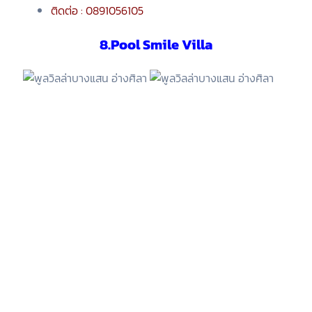
ติดต่อ : 0891056105
8.Pool Smile Villa