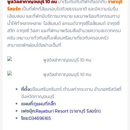
พูลวิลล่ากาญจนบุรี 10 คน
มาเริ่มกันกับที่พักที่แรกกับ
รายาบุรี
รีสอร์ท
เป็นที่พักที่ล้อมรอบไปด้วยธรรมชาติ และมีความร่มรื่น
เงียบสงบ และที่พักมีบริการมากมาย และมาพร้อมกิจกรรมทาง
น้ำให้ทำหลากหลาย ไอส์แลนด์ แกรนด์จากุซซี่ไอส์แลนด์ จากุซซี่
สวีท จากุซซี่ วิลลา และที่พักมาพร้อมสิ่งอำนวยความสะดวกครบ
ครัน เหมาะมาเที่วกับแก๊งเพื่อนหรือมาเที่ยวกับครอบครัว
สามารถพักผ่อนได้อย่างเต็มที่
ที่ตั้ง:
เขื่อนศรีนครินทร์ ตำบลท่ากระดาน อำเภอศรีสวัสดิ์
จังหวัดกาญจนบุรี
แผนที่:
ดูแผนที่คลิ๊ก
เฟซบุ๊ก:
Rayaburi Resort (รายาบุรี รีสอร์ท)
โทร:
034696165