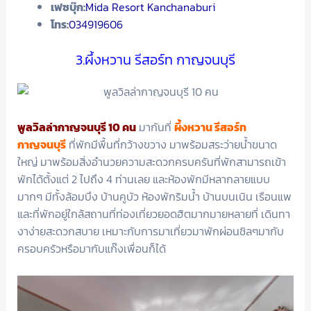
เฟซบุ๊ก:
Mida Resort Kanchanaburi
โทร:
034919606
3.ผึ้งหวาน รีสอร์ท กาญจนบุรี
พูลวิลล่ากาญจนบุรี 10 คน
มากันที่
ผึ้งหวาน รีสอร์ท
กาญจนบุรี
ที่พักมีพื้นที่กว้างขวาง มาพร้อมสระว่ายน้ำขนาด
ใหญ่ มาพร้อมสิ่งอำนวยความสะดวกครบครันที่พักสามารถเข้า
พักได้ตั้งแต่ 2 ไปถึง 4 ท่านเลย และห้องพักมีหลากลายแบบ
มากๆ มีทั้งล้อมบึง บ้านคูบัว ห้องพักริมน้ำ บ้านบนเนิน เรือนแพ
และที่พักอยู่ใกล้สถานที่ท่องเที่ยวยอดฮิตมากมายหลายที่ เดินทา
งาง่ายสะดวกสบาย เหมาะกับการมาเที่ยวมาพักผ่อนชิลๆมากับ
ครอบครัวหรือมากับแก๊งเพื่อนก็ได้