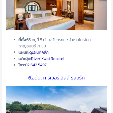
ที่ตั้ง:
55 หมู่ที่ 5 ตำบลวังกระแจะ อำเภอไทรโยค
กาญจนบุรี 71150
แผนที่:
ดูแผนที่คลิ๊ก
เฟซบุ๊ก:
River Kwai Resotel
โทร:
02 642 5497
6.อนันตา ริเวอร์ ฮิลส์ รีสอร์ท