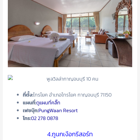
ที่ตั้ง:
ไทรโยค อำเภอไทรโยค กาญจนบุรี 71150
แผนที่:
ดูแผนที่คลิ๊ก
เฟซบุ๊ก:
PungWaan Resort
โทร:
02 278 0878
4.ภูนกเงือกรีสอร์ท