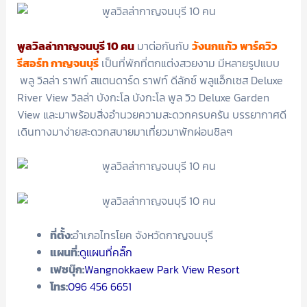
พูลวิลล่ากาญจนบุรี 10 คน
มาต่อกันกับ
วังนกแก้ว พาร์ควิว
รีสอร์ท กาญจนบุรี
เป็นที่พักที่ตกแต่งสวยงาม มีหลายรูปแบบ
พลู วิลล่า ราฟท์ สแตนดาร์ด ราฟท์ ดีลักซ์ พลูแอ็กเซส Deluxe
River View วิลล่า บังกะโล บังกะโล พูล วิว Deluxe Garden
View และมาพร้อมสิ่งอำนวยความสะดวกครบครัน บรรยากาศดี
เดินทางมาง่ายสะดวกสบายมาเที่ยวมาพักผ่อนชิลๆ
ที่ตั้ง:
อำเภอไทรโยค จังหวัดกาญจนบุรี
แผนที่:
ดูแผนที่คลิ๊ก
เฟซบุ๊ก:
Wangnokkaew Park View Resort
โทร:
096 456 6651