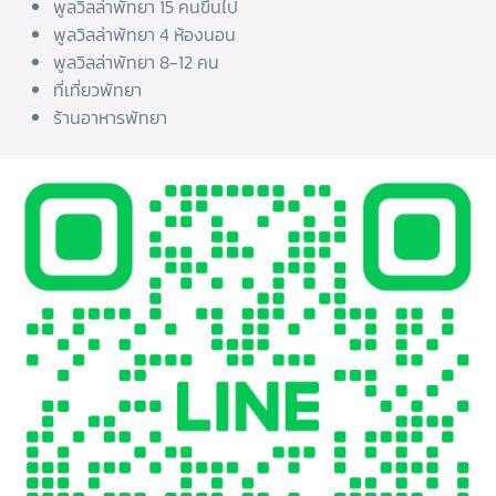
พูลวิลล่าพัทยา 15 คนขึ้นไป
พูลวิลล่าพัทยา 4 ห้องนอน
พูลวิลล่าพัทยา 8-12 คน
ที่เที่ยวพัทยา
ร้านอาหารพัทยา