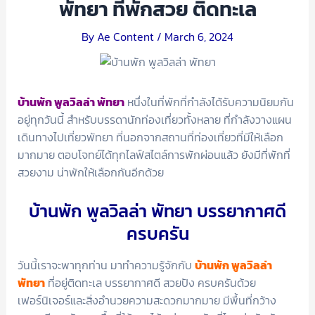
พัทยา ที่พักสวย ติดทะเล
By
Ae Content
/
March 6, 2024
บ้านพัก พูลวิลล่า พัทยา
หนึ่งในที่พักที่กำลังได้รับความนิยมกัน
อยู่ทุกวันนี้ สำหรับบรรดานักท่องเที่ยวทั้งหลาย ที่กำลังวางแผน
เดินทางไปเที่ยวพัทยา ที่นอกจากสถานที่ท่องเที่ยวที่มีให้เลือก
มากมาย ตอบโจทย์ได้ทุกไลฟ์สไตล์การพักผ่อนแล้ว ยังมีที่พักที่
สวยงาม น่าพักให้เลือกกันอีกด้วย
บ้านพัก พูลวิลล่า พัทยา บรรยากาศดี
ครบครัน
วันนี้เราจะพาทุกท่าน มาทำความรู้จักกับ
บ้านพัก พูลวิลล่า
พัทยา
ที่อยู่ติดทะเล บรรยากาศดี สวยปัง ครบครันด้วย
เฟอร์นิเจอร์และสิ่งอำนวยความสะดวกมากมาย มีพื้นที่กว้าง