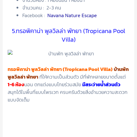
จำนวนคน : 2-3 คน
Facebook :
Navana Nature Escape
5.ทรอพิคาน่า พูลวิลล่า พัทยา (Tropicana Pool
Villa)
ทรอพิคาน่า พูลวิลล่า พัทยา (Tropicana Pool Villa)
บ้านพัก
พูลวิลล่า พัทยา
ที่ให้ความเป็นส่วนตัว มีที่พักหลายขนาดตั้งแต่
1-6 ห้อง
นอน ตกแต่งแบบไทยร่วมสมัย
มีสระว่ายน้ำส่วนตัว
สนุกได้ในพื้นที่แบบไพรเวท ครบครันด้วยสิ่งอำนวยความสะดวก
แบบจัดเต็ม