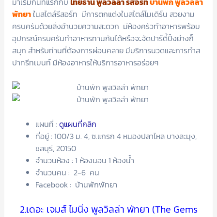
มาเริ่มกันที่แรกกับ
ไทยธานี พูลวิลล่า รีสอร์ท
บ้านพัก พูลวิลล่า
พัทยา
ในสไตล์รีสอร์ท มีการตกแต่งในสไตล์โมเดิร์น สวยงาม
ครบครันด้วยสิ่งอำนวยความสะดวก มีห้องครัวทำอาหารพร้อม
อุปกรณ์ครบครันทำอาหารทานกันได้หรือจะจัดปาร์ตี้ปิ้งย่างก็
สนุก สำหรับท่านที่ต้องการผ่อนคลาย มีบริการนวดและการทำส
ปาทรีทเมนท์ มีห้องอาหารให้บริการอาหารอร่อยๆ
แผนที่ :
ดูแผนที่คลิก
ที่อยู่ : 100/3 ม. 4, ซ.แกรก 4 หนองปลาไหล บางละมุง,
ชลบุรี, 20150
จำนวนห้อง : 1 ห้องนอน 1 ห้องน้ำ
จำนวนคน : 2-6 คน
Facebook : บ้านพักพัทยา
2.เดอะ เจมส์ ไมนิ่ง พูลวิลล่า พัทยา (The Gems