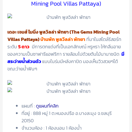
Mining Pool Villas Pattaya)
เ
ดอะ เจมส์ ไมนิ่ง พูลวิลล่า พัทยา (The Gems Mining Pool
Villas Pattaya)
บ้านพัก พูลวิลล่า พัทยา
ที่มาในสไตล์รีสอร์ท
ระดับ
5 ดาว
มีการตกแต่งที่เป็นเอกลักษณ์ หรูหรา ให้กลิ่นอาย
ของความเป็นซาฟารีแอฟริกา รายล้อมไปด้วยต้นไม้นานาชนิด
มี
สระว่ายน้ำส่วนตัว
แบบในร่มมีหลังคาปิด มองเห็นวิวสวยๆได้
ขณะว่ายน้ำฟินๆ
แผนที่ :
ดูแผนที่คลิก
ที่อยู่ : 888 หมู่ 1 ต.หนองปรือ อ.บางละมุง จ.ชลบุรี
20150
จำนวนห้อง : 1 ห้องนอน 1 ห้องน้ำ