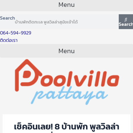
Menu
Search
Searc
064-594-9929
ติดต่อเรา
Menu
เช็คอินเลย! 8 บ้านพัก พูลวิลล่า