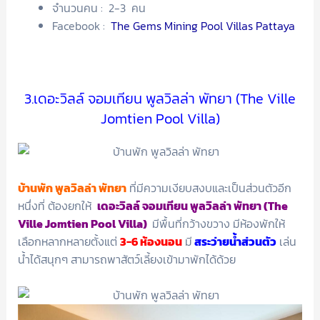
จำนวนคน : 2-3 คน
Facebook :
The Gems Mining Pool Villas Pattaya
3.เดอะวิลล์ จอมเทียน พูลวิลล่า พัทยา (The Ville
Jomtien Pool Villa)
บ้านพัก พูลวิลล่า พัทยา
ที่มีความเงียบสงบและเป็นส่วนตัวอีก
หนึ่งที่ ต้องยกให้
เดอะวิลล์ จอมเทียน พูลวิลล่า พัทยา (The
Ville Jomtien Pool Villa)
มีพื้นที่กว้างขวาง มีห้องพักให้
เลือกหลากหลายตั้งแต่
3-6 ห้องนอน
มี
สระว่ายน้ำส่วนตัว
เล่น
น้ำได้สนุกๆ สามารถพาสัตว์เลี้ยงเข้ามาพักได้ด้วย