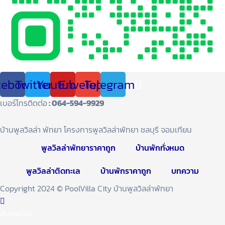
cebook
Twitter
Youtube
Envelope
Telegram
เบอร์โทรติดต่อ
: 064-594-9929
บ้านพูลวิลล่า พัทยา โครงการพูลวิลล่าพัทยา ชลบุรี จอมเทียน
พูลวิลล่าพัทยาราคาถูก
บ้านพักทั่งหมด
พูลวิลล่าติดทะเล
บ้านพักราคาถูก
บทความ
Copyright 2024 © PoolVilla City บ้านพูลวิลล่าพัทยา
ค้นหาบ้าน