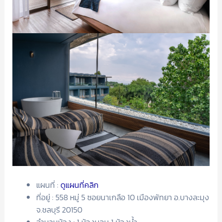
แผนที่ :
ดูแผนที่คลิก
ที่อยู่ : 558 หมู่ 5 ซอยนาเกลือ 10 เมืองพัทยา อ.บางละมุง
จ.ชลบุรี 20150
จำนวนห้อง : 1 ห้องนอน 1 ห้องน้ำ