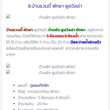
8.บ้านแวนดี้ พัทยา พูลวิลล่า
บ้านแวนดี้ พัทยา
พูลวิลล่า
บ้านพัก พูลวิลล่า พัทยา
อยู่ติดหาด
จอมเทียน ด้วยที่พักขนาด
5 ห้องนอน 6 ห้องน้ำ
สามารถรองรับ
ได้ 15 ท่าน เสริมได้อีก 5 ท่าน เป็น 20 ท่าน
มีสระว่ายน้ำส่วนตัว
พร้อมด้วยสไลเดอร์และห่วงยางแฟนซี สะดวกสบาย ครบครัน
มากๆ
แผนที่ :
ดูแผนที่คลิก
ที่อยู่ : หาดจอมเทียน พัทยา
จำนวนห้อง : 5 ห้องนอน 6 ห้องน้ำ
จำนวนคน : 20 คน
facebook : บ้านพักพัทยา