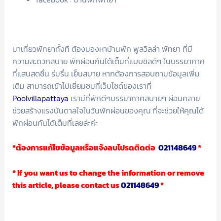
มาเที่ยวพัทยาทั้งที ต้องมองหาบ้านพัก พูลวิลล่า พัทยา ที่มี
ความสะดวกสบาย พักผ่อนกันได้เต็มที่แบบชิลด์ๆ ในบรรยากาศ
ที่แสนสดชื่น ร่มรื่น เย็นสบาย หากต้องการสอบถามข้อมูลเพิ่ม
เติม สามารถเข้าไปเยี่ยมชมที่เว็บไซด์ของเราที่
Poolvillapattaya
เรามีที่พักดีๆบรรยากาศสบายๆ ผ่อนคลาย
ช่วยสร้างแรงบันดาลใจในวันพักผ่อนของคุณ ที่จะช่วยให้คุณได้
พักผ่อนกันได้เต็มที่เลยล่ะค่ะ
*ต้องการแก้ไขข้อมูลหรือแจ้งลบโปรดติดต่อ
021148649
*
* If you want us to change the information or remove
this article, please contact us
021148649
*