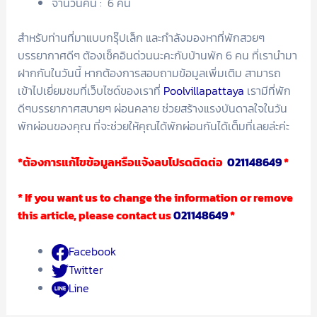
จำนวนคน : 6 คน
สำหรับท่านที่มาแบบกรุ๊ปเล็ก และกำลังมองหาที่พักสวยๆ
บรรยากาศดีๆ ต้องเช็คอินด่วนนะคะกับบ้านพัก 6 คน ที่เรานำมา
ฝากกันในวันนี้ หากต้องการสอบถามข้อมูลเพิ่มเติม สามารถ
เข้าไปเยี่ยมชมที่เว็บไซด์ของเราที่
Poolvillapattaya
เรามีที่พัก
ดีๆบรรยากาศสบายๆ ผ่อนคลาย ช่วยสร้างแรงบันดาลใจในวัน
พักผ่อนของคุณ ที่จะช่วยให้คุณได้พักผ่อนกันได้เต็มที่เลยล่ะค่ะ
*ต้องการแก้ไขข้อมูลหรือแจ้งลบโปรดติดต่อ
021148649
*
* If you want us to change the information or remove
this article, please contact us
021148649
*
Facebook
Twitter
Line