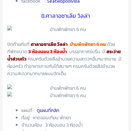
facebook :
Seatwopoolvilla
8.ศาลาอซาเลีย วิลล่า
ปิดท้ายกันที่
ศาลาอซาเลีย วิลล่า
บ้านพักพัทยา 6 คน
ด้วย
ที่พักขนาด
3 ห้องนอน 3 ห้องน้ำ
บรรยากาศร่มรื่น มี
สระว่าย
น้ำส่วนตัว
ครบครันด้วยสิ่งอำนวยความสะดวกอื่นๆมากมาย มี
ห้องครัว ทำอาหารทานกันได้สบายๆ ครบครันด้วยสิ่งอำนวย
ความสะดวกมากมายแบบจัดเต็ม
แผนที่ :
ดูแผนที่คลิก
ที่อยู่ : หาดจอมเทียน พัทยา
จำนวนห้อง : 3 ห้องนอน 3 ห้องน้ำ