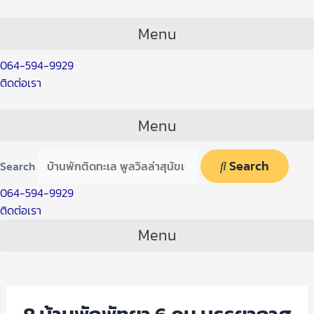
Skip
Post
to
navigation
Menu
content
064-594-9929
ติดต่อเรา
Menu
Search
Search
064-594-9929
ติดต่อเรา
Menu