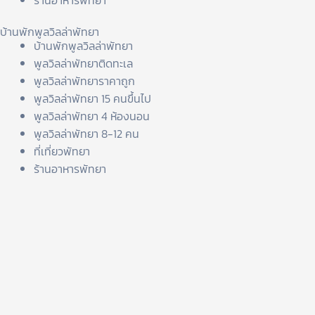
ร้านอาหารพัทยา
บ้านพักพูลวิลล่าพัทยา
บ้านพักพูลวิลล่าพัทยา
พูลวิลล่าพัทยาติดทะเล
พูลวิลล่าพัทยาราคาถูก
พูลวิลล่าพัทยา 15 คนขึ้นไป
พูลวิลล่าพัทยา 4 ห้องนอน
พูลวิลล่าพัทยา 8-12 คน
ที่เที่ยวพัทยา
ร้านอาหารพัทยา