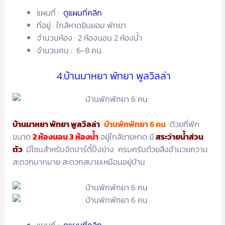
แผนที่ :
ดูแผนที่คลิก
ที่อยู่ : ใกล้หาดยินยอม พัทยา
จำนวนห้อง : 2 ห้องนอน 2 ห้องน้ำ
จำนวนคน : 6-8 คน
4.บ้านมาหยา พัทยา พูลวิลล่า
บ้านมาหยา พัทยา พูลวิลล่า
บ้านพักพัทยา 6 คน
ด้วยที่พัก
ขนาด
2 ห้องนอน 3 ห้องน้ำ
อยู่ใกล้ชายหาด มี
สระว่ายน้ำส่วน
ตัว
มีโซนสำหรับจัดปาร์ตี้ปิ้งย่าง ครบครันด้วยสิ่งอำนวยความ
สะดวกมากมาย สะดวกสบายเหมือนอยู่บ้าน