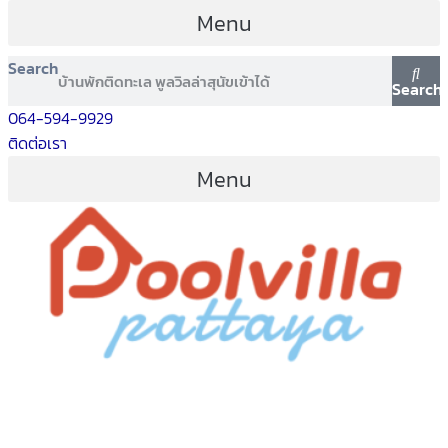
Menu
Search
Search
064-594-9929
ติดต่อเรา
Menu