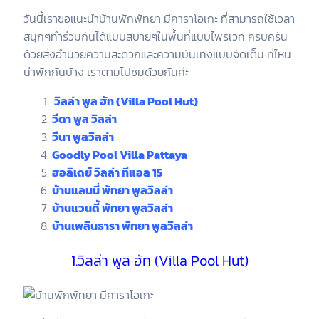
วันนี้เราขอแนะนำบ้านพักพัทยา มีคาราโอเกะ ที่สามารถใช้เวลา
สนุกๆทำร่วมกันได้แบบสบายๆในพื้นที่แบบไพรเวท ครบครัน
ด้วยสิ่งอำนวยความสะดวกและความบันเทิงแบบจัดเต็ม ที่ไหน
น่าพักกันบ้าง เราตามไปชมด้วยกันค่ะ
วิลล่า พูล ฮัท (Villa Pool Hut)
วีดา พูล วิลล่า
วีนา พูลวิลล่า
Goodly Pool Villa Pattaya
ฮอลิเดย์ วิลล่า ทีแอล 15
บ้านแลนนี่ พัทยา พูลวิลล่า
บ้านแวนดี้ พัทยา พูลวิลล่า
บ้านเพลินธารา พัทยา พูลวิลล่า
1.วิลล่า พูล ฮัท (Villa Pool Hut)