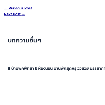
←
Previous Post
Next Post
→
บทความอื่นๆ
8 บ้านพักพัทยา 6 ห้องนอน บ้านพักสุดหรู วิวสวย บรรยาก