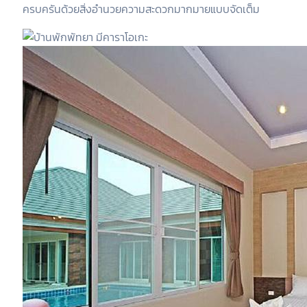
ครบครันด้วยสิ่งอำนวยความสะดวกมากมายแบบจัดเต็ม