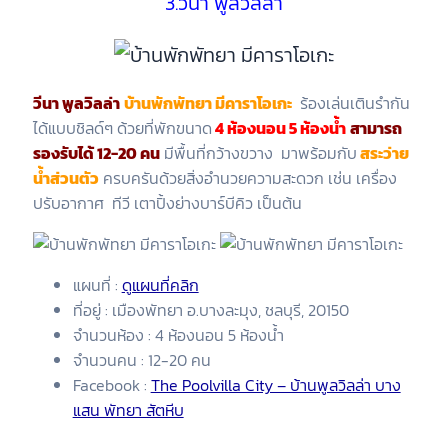
3.วีนา พูลวิลล่า
วีนา พูลวิลล่า
บ้านพักพัทยา มีคาราโอเกะ
ร้องเล่นเตินรำกัน
ได้แบบชิลด์ๆ ด้วยที่พักขนาด
4 ห้องนอน 5 ห้องน้ำ
สามารถ
รองรับได้ 12-20 คน
มีพื้นที่กว้างขวาง มาพร้อมกับ
สระว่าย
น้ำส่วนตัว
ครบครันด้วยสิ่งอำนวยความสะดวก เช่น เครื่อง
ปรับอากาศ ทีวี เตาปิ้งย่างบาร์บีคิว เป็นต้น
แผนที่ :
ดูแผนที่คลิก
ที่อยู่ : เมืองพัทยา อ.บางละมุง, ชลบุรี, 20150
จำนวนห้อง : 4 ห้องนอน 5 ห้องน้ำ
จำนวนคน : 12-20 คน
Facebook :
The Poolvilla City – บ้านพูลวิลล่า บาง
แสน พัทยา สัตหีบ