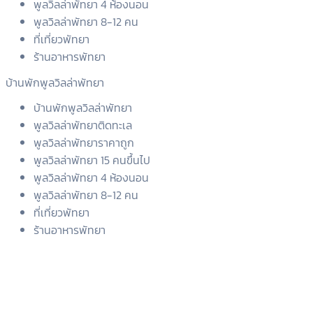
พูลวิลล่าพัทยา 4 ห้องนอน
พูลวิลล่าพัทยา 8-12 คน
ที่เที่ยวพัทยา
ร้านอาหารพัทยา
บ้านพักพูลวิลล่าพัทยา
บ้านพักพูลวิลล่าพัทยา
พูลวิลล่าพัทยาติดทะเล
พูลวิลล่าพัทยาราคาถูก
พูลวิลล่าพัทยา 15 คนขึ้นไป
พูลวิลล่าพัทยา 4 ห้องนอน
พูลวิลล่าพัทยา 8-12 คน
ที่เที่ยวพัทยา
ร้านอาหารพัทยา