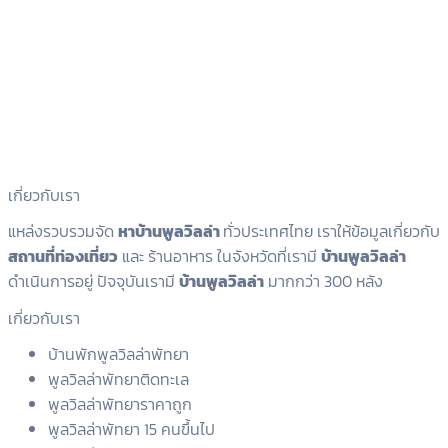
เกี่ยวกับเรา
แหล่งรวบรวมจัด
หาบ้านพูลวิลล่า
ทั่วประเทศไทย เราให้ข้อมูลเกี่ยวกับ
สถานที่ท่องเที่ยว
และ ร้านอาหาร ในจังหวัดที่เรามี
บ้านพูลวิลล่า
ดำเนินการอยู่ ปัจจุบันเรามี
บ้านพูลวิลล่า
มากกว่า 300 หลัง
เกี่ยวกับเรา
บ้านพักพูลวิลล่าพัทยา
พูลวิลล่าพัทยาติดทะเล
พูลวิลล่าพัทยาราคาถูก
พูลวิลล่าพัทยา 15 คนขึ้นไป