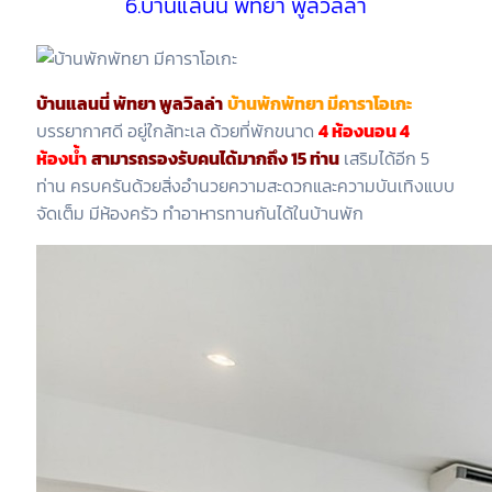
6.บ้านแลนนี่ พัทยา พูลวิลล่า
บ้านแลนนี่ พัทยา พูลวิลล่า
บ้านพักพัทยา มีคาราโอเกะ
บรรยากาศดี อยู่ใกล้ทะเล ด้วยที่พักขนาด
4 ห้องนอน 4
ห้องน้ำ
สามารถรองรับคนได้มากถึง 15 ท่าน
เสริมได้อีก 5
ท่าน ครบครันด้วยสิ่งอำนวยความสะดวกและความบันเทิงแบบ
จัดเต็ม มีห้องครัว ทำอาหารทานกันได้ในบ้านพัก