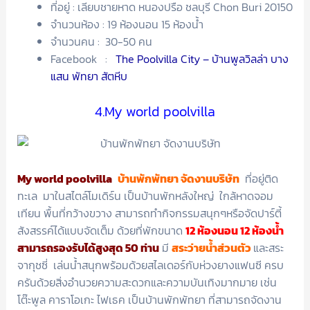
ที่อยู่ : เลียบชายหาด หนองปรือ ชลบุรี Chon Buri 20150
จำนวนห้อง : 19 ห้องนอน 15 ห้องน้ำ
จำนวนคน : 30-50 คน
Facebook :
The Poolvilla City – บ้านพูลวิลล่า บาง
แสน พัทยา สัตหีบ
4.My world poolvilla
My world poolvilla
บ้านพักพัทยา จัดงานบริษัท
ที่อยู่ติด
ทะเล มาในสไตล์โมเดิร์น เป็นบ้านพักหลังใหญ่ ใกล้หาดจอม
เทียน พื้นที่กว้างขวาง สามารถทำกิจกรรมสนุกๆหรือจัดปาร์ตี้
สังสรรค์ได้แบบจัดเต็ม ด้วยที่พักขนาด
12 ห้องนอน 12 ห้องน้ำ
สามารถรองรับได้สูงสุด 50 ท่าน
มี
สระว่ายน้ำส่วนตัว
และสระ
จากุชซี่ เล่นน้ำสนุกพร้อมด้วยสไลเดอร์กับห่วงยางแฟนซี ครบ
ครันด้วยสิ่งอำนวยความสะดวกและความบันเทิงมากมาย เช่น
โต๊ะพูล คาราโอเกะ ไฟเธค เป็นบ้านพักพัทยา ที่สามารถจัดงาน