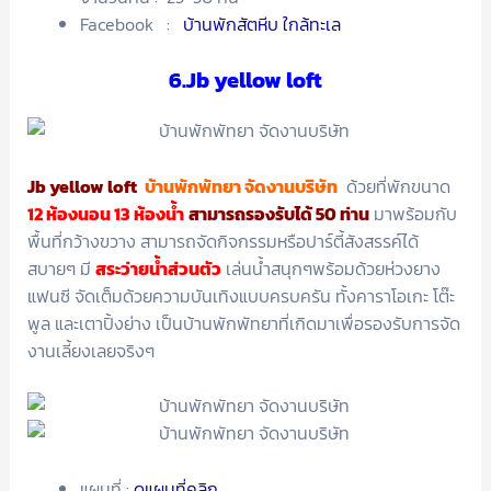
Facebook :
บ้านพักสัตหีบ ใกล้ทะเล
6.Jb yellow loft
Jb yellow loft
บ้านพักพัทยา จัดงานบริษัท
ด้วยที่พักขนาด
12 ห้องนอน 13 ห้องน้ำ
สามารถรองรับได้ 50 ท่าน
มาพร้อมกับ
พื้นที่กว้างขวาง สามารถจัดกิจกรรมหรือปาร์ตี้สังสรรค์ได้
สบายๆ มี
สระว่ายน้ำส่วนตัว
เล่นน้ำสนุกๆพร้อมด้วยห่วงยาง
แฟนซี จัดเต็มด้วยความบันเทิงแบบครบครัน ทั้งคาราโอเกะ โต๊ะ
พูล และเตาปิ้งย่าง เป็นบ้านพักพัทยาที่เกิดมาเพื่อรองรับการจัด
งานเลี้ยงเลยจริงๆ
แผนที่ :
ดูแผนที่คลิก