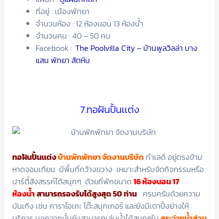
ที่อยู่ : เมืองพัทยา
จำนวนห้อง : 12 ห้องนอน 13 ห้องน้ำ
จำนวนคน : 40 – 50 คน
Facebook :
The Poolvilla City – บ้านพูลวิลล่า บาง
แสน พัทยา สัตหีบ
7.ทอฝันปั้นเเต่ง
ทอฝันปั้นเเต่ง
บ้านพักพัทยา
จัดงานบริษัท
ทำเลดี อยู่ตรงข้าม
หาดจอมเทียน มีพื้นที่กว้างขวาง เหมาะสำหรับจัดกิจกรรมหรือ
ปาร์ตี้สังสรรค์ได้สนุกๆ ด้วยที่พักขนาด
16 ห้องนอน 17
ห้องน้ำ
สามารถรองรับได้สูงสุด 50 ท่าน
ครบครันด้วยความ
บันเทิง เช่น คาราโอเกะ โต๊ะสนุกเกอร์ และยังมีเตาปิ้งย่างให้
บริการ นอกจากนั้นยังสามารถเล่นน้ำได้สนุกๆใน
สระว่ายน้ำส่วน