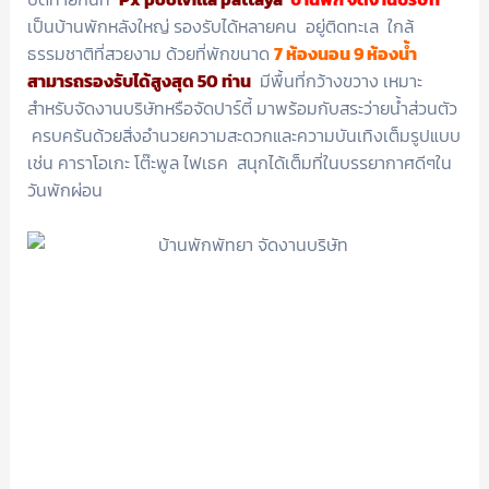
เป็นบ้านพักหลังใหญ่ รองรับได้หลายคน อยู่ติดทะเล ใกล้
ธรรมชาติที่สวยงาม ด้วยที่พักขนาด
7 ห้องนอน 9 ห้องน้ำ
สามารถรองรับได้สูงสุด 50 ท่าน
มีพื้นที่กว้างขวาง เหมาะ
สำหรับจัดงานบริษัทหรือจัดปาร์ตี้ มาพร้อมกับสระว่ายน้ำส่วนตัว
ครบครันด้วยสิ่งอำนวยความสะดวกและความบันเทิงเต็มรูปแบบ
เช่น คาราโอเกะ โต๊ะพูล ไฟเธค สนุกได้เต็มที่ในบรรยากาศดีๆใน
วันพักผ่อน