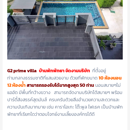
G2 prime villa
บ้านพักพัทยา จัดงานบริษัท
ที่ตั้งอยู่
ท่ามกลางธรรมชาติที่แสนสวยงาม ด้วยที่พักขนาด
10 ห้องนอน
12 ห้องน้ำ
สามารถรองรับได้มากสูงสุด 50 ท่าน
นอนสบายๆไม่
แออัด มีพื้นที่กว้างขวาง สามารถจัดงานบริษัทได้สบายๆ พร้อม
ปาร์ตี้สังสรรค์สุดมันส์ ครบครันด้วยสิ่งอำนวยความสะดวกและ
ความบันเทิงมากมาย เช่น คาราโอเกะ โต๊ะพูล ไฟเธค เป็นบ้านพัก
พัทยาที่เรียกไดว่าตอบโจทย์งานเลี้ยงองค์กรได้ดี