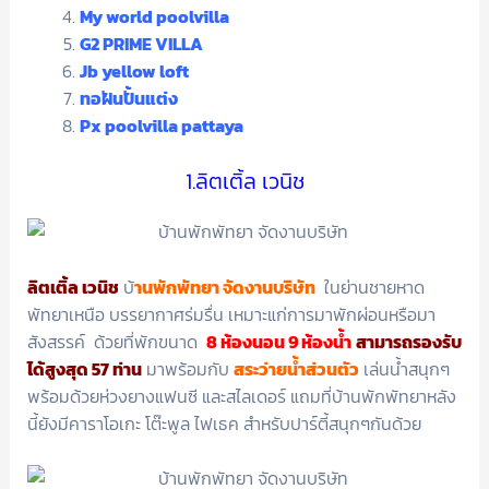
My world poolvilla
G2 PRIME VILLA
Jb yellow loft
ทอฝันปั้นแต่ง
Px poolvilla pattaya
1.ลิตเติ้ล เวนิช
ลิตเติ้ล เวนิช
บ้
านพักพัทยา จัดงานบริษัท
ในย่านชายหาด
พัทยาเหนือ บรรยากาศร่มรื่น เหมาะแก่การมาพักผ่อนหรือมา
สังสรรค์ ด้วยที่พักขนาด
8 ห้องนอน 9 ห้องน้ำ
สามารถรองรับ
ได้สูงสุด 57 ท่าน
มาพร้อมกับ
สระว่ายน้ำส่วนตัว
เล่นน้ำสนุกๆ
พร้อมด้วยห่วงยางแฟนซี และสไลเดอร์ แถมที่บ้านพักพัทยาหลัง
นี้ยังมีคาราโอเกะ โต๊ะพูล ไฟเธค สำหรับปาร์ตี้สนุกๆกันด้วย