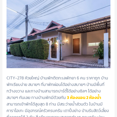
CITY-278 ห้วยใหญ่ บ้านพักติดทะเลพัทยา 6 คน ราคาถูก บ้าน
พักเรียบง่าย สบายๆ ที่มาพักผ่อนได้อย่างสบายๆ บ้านมีพื้นที่
กว้างขวาง และทางบ้านสามารถปาร์ตี้ได้อย่างชิลๆ ได้อย่าง
สบายๆ กันเลย ทางบ้านพักมีด้วยกัน
3 ห้องนอน 2 ห้องน้ำ
สามารถเข้าพักได้สูงสุด 8 ท่าน มีสระว่ายน้ำส่วนตัว ในบ้านมี
คาราโอเกะ มีอุปกรณ์ครัวครบครัน เตาปิ้งย่าง บ้านรับสัตว์เลี้ยง