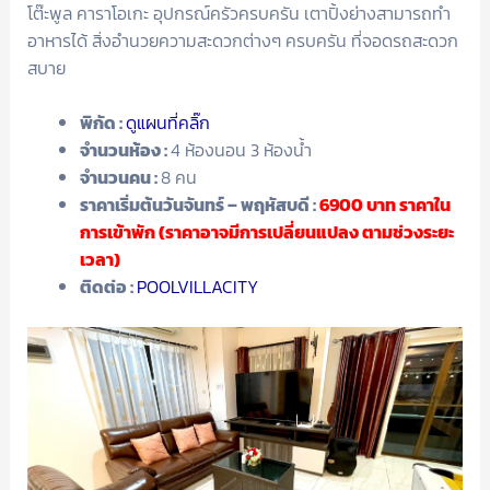
โต๊ะพูล คาราโอเกะ อุปกรณ์ครัวครบครัน เตาปิ้งย่างสามารถทำ
อาหารได้ สิ่งอำนวยความสะดวกต่างๆ ครบครัน ที่จอดรถสะดวก
สบาย
พิกัด :
ดูแผนที่คลิ๊ก
จำนวนห้อง :
4 ห้องนอน 3 ห้องน้ำ
จำนวนคน :
8 คน
ราคาเริ่มต้นวันจันทร์ – พฤหัสบดี :
6900
บาท ราคาใน
การเข้าพัก (ราคาอาจมีการเปลี่ยนแปลง ตามช่วงระยะ
เวลา)
ติดต่อ :
POOLVILLACITY