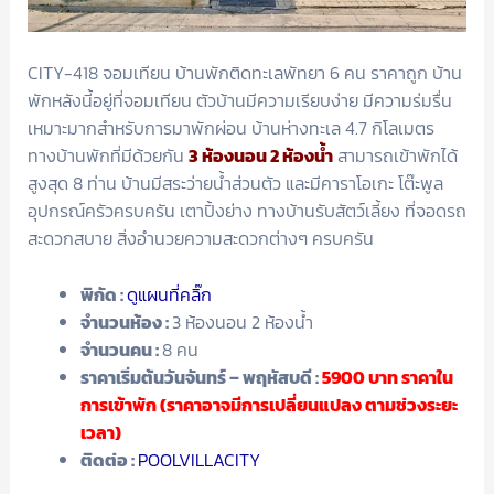
CITY-418 จอมเทียน บ้านพักติดทะเลพัทยา 6 คน ราคาถูก บ้าน
พักหลังนี้อยู่ที่จอมเทียน ตัวบ้านมีความเรียบง่าย มีความร่มรื่น
เหมาะมากสำหรับการมาพักผ่อน บ้านห่างทะเล 4.7 กิโลเมตร
ทางบ้านพักที่มีด้วยกัน
3 ห้องนอน 2 ห้องน้ำ
สามารถเข้าพักได้
สูงสุด 8 ท่าน บ้านมีสระว่ายน้ำส่วนตัว และมีคาราโอเกะ โต๊ะพูล
อุปกรณ์ครัวครบครัน เตาปิ้งย่าง ทางบ้านรับสัตว์เลี้ยง ที่จอดรถ
สะดวกสบาย สิ่งอำนวยความสะดวกต่างๆ ครบครัน
พิกัด :
ดูแผนที่คลิ๊ก
จำนวนห้อง :
3 ห้องนอน 2 ห้องน้ำ
จำนวนคน :
8 คน
ราคาเริ่มต้นวันจันทร์ – พฤหัสบดี :
5900
บาท ราคาใน
การเข้าพัก (ราคาอาจมีการเปลี่ยนแปลง ตามช่วงระยะ
เวลา)
ติดต่อ :
POOLVILLACITY