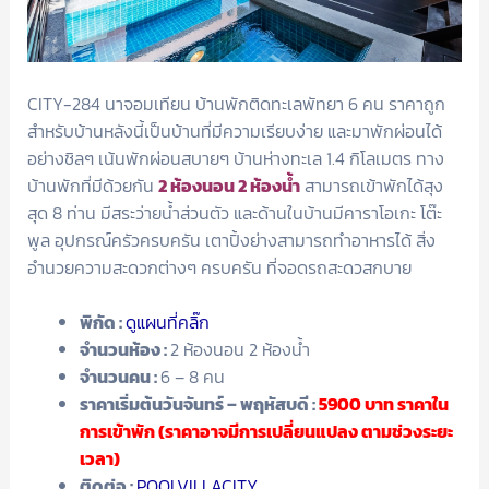
CITY-284 นาจอมเทียน บ้านพักติดทะเลพัทยา 6 คน ราคาถูก
สำหรับบ้านหลังนี้เป็นบ้านที่มีความเรียบง่าย และมาพักผ่อนได้
อย่างชิลๆ เน้นพักผ่อนสบายๆ บ้านห่างทะเล 1.4 กิโลเมตร ทาง
บ้านพักที่มีด้วยกัน
2 ห้องนอน 2 ห้องน้ำ
สามารถเข้าพักได้สุง
สุด 8 ท่าน มีสระว่ายน้ำส่วนตัว และด้านในบ้านมีคาราโอเกะ โต๊ะ
พูล อุปกรณ์ครัวครบครัน เตาปิ้งย่างสามารถทำอาหารได้ สิ่ง
อำนวยความสะดวกต่างๆ ครบครัน ที่จอดรถสะดวสกบาย
พิกัด :
ดูแผนที่คลิ๊ก
จำนวนห้อง :
2 ห้องนอน 2 ห้องน้ำ
จำนวนคน :
6 – 8 คน
ราคาเริ่มต้นวันจันทร์ – พฤหัสบดี :
5900
บาท ราคาใน
การเข้าพัก (ราคาอาจมีการเปลี่ยนแปลง ตามช่วงระยะ
เวลา)
ติดต่อ :
POOLVILLACITY