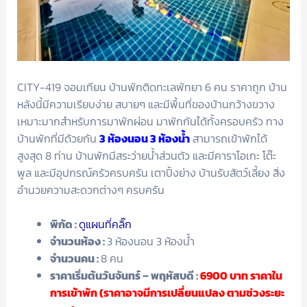
CITY-419 จอมเทียน บ้านพักติดทะเลพัทยา 6 คน ราคาถูก บ้าน
หลังนี้มีความเรียบง่าย สบายๆ และมีพื้นที่ของบ้านกว้างขวาง
เหมาะมากสำหรับการมาพักผ่อน มาพักกันได้ทั้งครอบครัว ทาง
บ้านพักที่มีด้วยกัน
3 ห้องนอน 3 ห้องน้ำ
สามารถเข้าพักได้
สูงสุด 8 ท่าน บ้านพักมีสระว่ายน้ำส่วนตัว และมีคาราโอเกะ โต๊ะ
พูล และมีอุปกรณ์ครัวครบครัน เตาปิ้งย่าง บ้านรับสัตว์เลี้ยง สิ่ง
อำนวยความสะดวกต่างๆ ครบครัน
พิกัด :
ดูแผนที่คลิ๊ก
จำนวนห้อง :
3 ห้องนอน 3 ห้องน้ำ
จำนวนคน :
8 คน
ราคาเริ่มต้นวันจันทร์ – พฤหัสบดี :
6900
บาท ราคาใน
การเข้าพัก (ราคาอาจมีการเปลี่ยนแปลง ตามช่วงระยะ