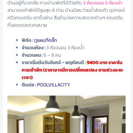
บ้านอยู่ที่นาเกลือ ทางบ้านพักที่มีด้วยกัน
3 ห้องนอน 3 ห้องน้ำ
สามารถเข้าพักได้สุงสุด 8 ท่าน บ้านมีสระว่ายน้ำส่วนตัว อุปกรณ์
ครัวครบครัน เตาปิ้งย่าง สิ่งอำนวยความสะดวกต่างๆ ครบครัน
ที่จอดรถสะดวกสบาย
พิกัด :
ดูแผนที่คลิ๊ก
จำนวนห้อง :
3 ห้องนอน 3 ห้องน้ำ
จำนวนคน :
6 – 8 คน
ราคาเริ่มต้นวันจันทร์ – พฤหัสบดี :
9400
บาท ราคาใน
การเข้าพัก (ราคาอาจมีการเปลี่ยนแปลง ตามช่วงระยะ
เวลา)
ติดต่อ :
POOLVILLACITY