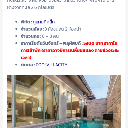
ที่จอดรถได้ 3 คัน สิ่งอำนวยความสะดวกต่างๆ ครบครัน บ่าน
ห่างจากทะเล 2.6 กิโลเมตร
พิกัด :
ดูแผนที่คลิ๊ก
จำนวนห้อง :
3 ห้องนอน 2 ห้องน้ำ
จำนวนคน :
6 – 8 คน
ราคาเริ่มต้นวันจันทร์ – พฤหัสบดี :
5300
บาท ราคาใน
การเข้าพัก (ราคาอาจมีการเปลี่ยนแปลง ตามช่วงระยะ
เวลา)
ติดต่อ :
POOLVILLACITY