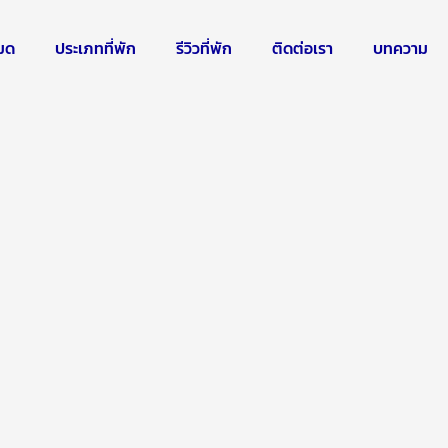
หมด
ประเภทที่พัก
รีวิวที่พัก
ติดต่อเรา
บทความ