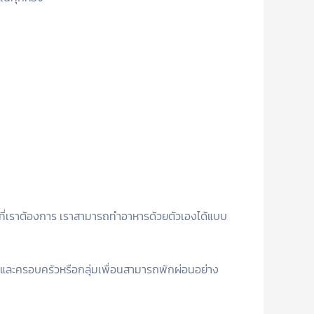
ดที่เราต้องการ เราสามารถทำอาหารด้วยตัวเองได้แบบ
ณและครอบครัวหรือกลุ่มเพื่อนสามารถพักผ่อนอย่าง