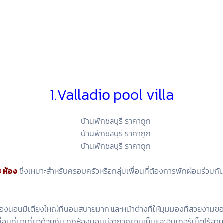
1.Valladio pool villa
 ห้อง
ซึ่งเหมาะสำหรับครอบครัวหรือกลุ่มเพื่อนที่ต้องการพักผ่อนร่วมกั
้องนอนมีเตียงใหญ่ที่นอนสบายมาก และหน้าต่างที่ให้มุมมองที่สวยงามข
ื่อนที่มาเที่ยวด้วยกัน ทุกห้องนอนมีอากาศยานเย็นและอินเทอร์เน็ตไร้สา