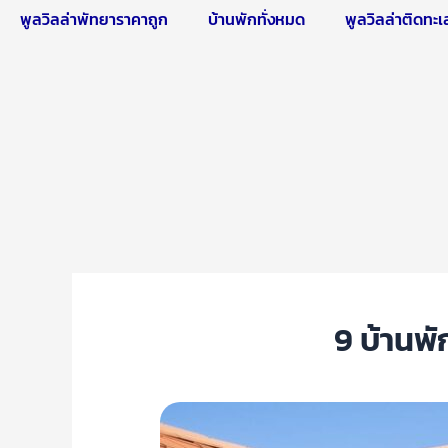
พูลวิลล่าพัทยาราคาถูก
บ้านพักทั่งหมด
พูลวิลล่าติดทะเ
9 บ้านพั