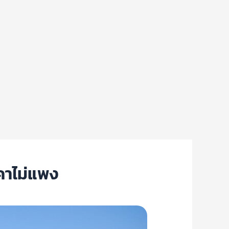
าคาไม่แพง