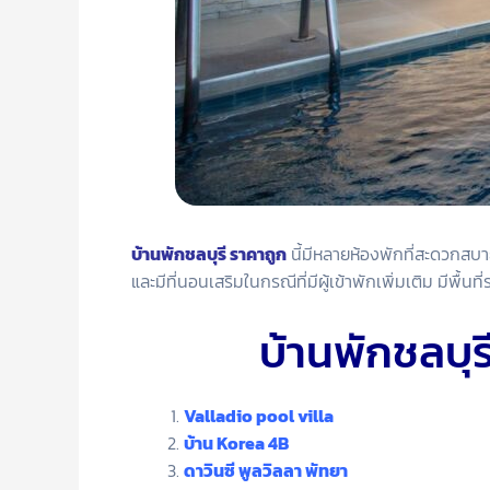
บ้านพักชลบุรี ราคาถูก
นี้มีหลายห้องพักที่สะดวกสบา
และมีที่นอนเสริมในกรณีที่มีผู้เข้าพักเพิ่มเติม มีพื้
บ้านพักชลบุร
Valladio pool villa
บ้าน Korea 4B
ดาวินซี พูลวิลลา พัทยา