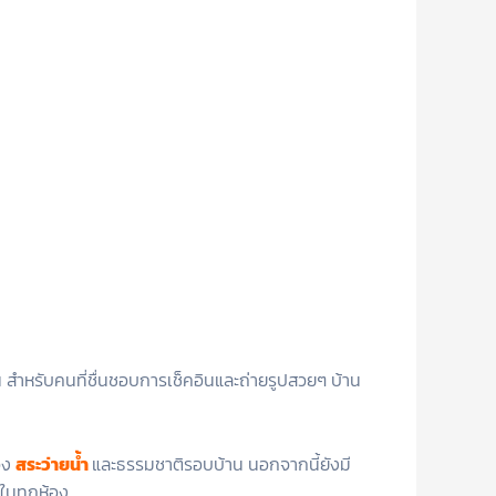
น สำหรับคนที่ชื่นชอบการเช็คอินและถ่ายรูปสวยๆ บ้าน
อง
สระว่ายน้ำ
และธรรมชาติรอบบ้าน นอกจากนี้ยังมี
ยในทุกห้อง