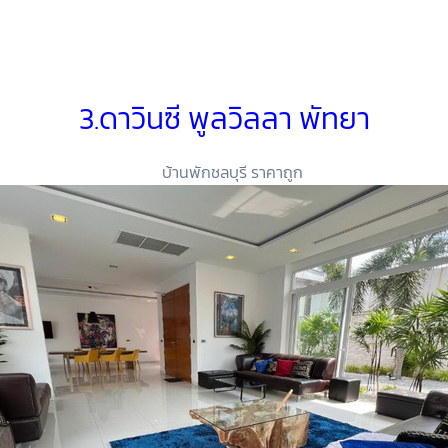
3.ดาวินซี พูลวิลลา พัทยา