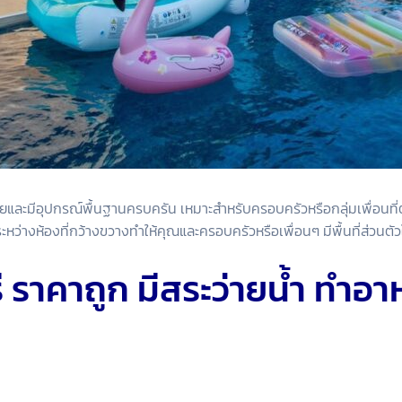
ยและมีอุปกรณ์พื้นฐานครบครัน เหมาะสำหรับครอบครัวหรือกลุ่มเพื่อนที่
นที่ระหว่างห้องที่กว้างขวางทำให้คุณและครอบครัวหรือเพื่อนๆ มีพื้นที่ส่วนต
ี ราคาถูก มีสระว่ายน้ำ ทำอา