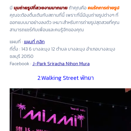
มี
มุมถ่ายรูปที่สวยงามมากมาย
ถ้าคุณคือ
คนรักการถ่ายรูป
คุณจะต้องตื่นเต้นกับสถานที่นี้ เพราะที่นี่มีมุมถ่ายรูปต่างๆ ที่
ออกแบบมาอย่างลงตัว เหมาะสำหรับการถ่ายรูปสุดสวยที่คุณ
สามารถแชร์กับเพื่อนและคนรู้จักของคุณ
แผนที่ :
แผนที่ คลิก
ที่ตั้ง : 143 6 บางละมุง 12 ตำบล บางละมุง อำเภอบางละมุง
ชลบุรี 20150
Facebook :
J-Park Sriracha Nihon Mura
2.Walking Street พัทยา