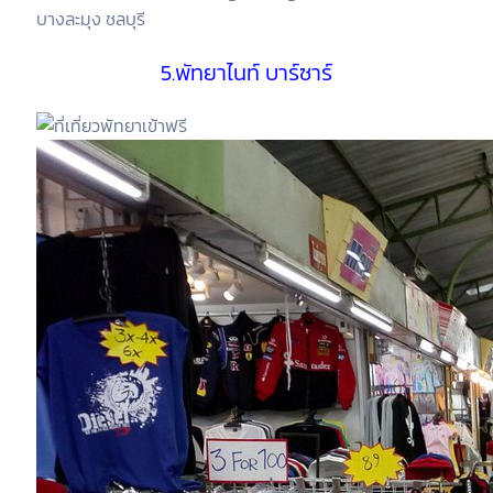
บางละมุง ชลบุรี
5.พัทยาไนท์ บาร์ซาร์