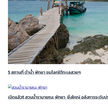
5 สถานที่ ดําน้ำ พัทยา ชมโลกใต้ทะเลสวยๆ
เปิดแล้ว!! สวนน้ำรามายณะ พัทยา ยิ่งใหญ่ อลังการระดับ