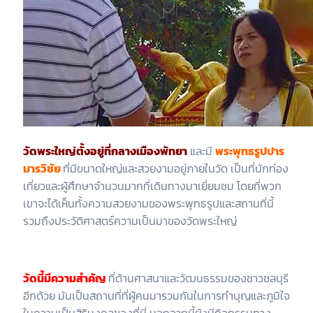
วัดพระใหญ่ตั้งอยู่ที่กลางเมืองพัทยา
และมี
พระพุทธรูปปาร
มารวิชัย
ที่มีขนาดใหญ่และสวยงามอยู่ภายในวัด เป็นที่นักท่อง
เที่ยวและผู้ศึกษาจำนวนมากที่เดินทางมาเยี่ยมชม โดยที่พวก
เขาจะได้เห็นทั้งความสวยงามของพระพุทธรูปและสถานที่นี้
รวมถึงประวัติศาสตร์ความเป็นมาของวัดพระใหญ่
วั
ด
นี้มีความสำคัญ
ที่ด้านศาสนาและวัฒนธรรมของชาวชลบุรี
อีกด้วย มันเป็นสถานที่ที่ผู้คนมารวมกันในการทำบุญและภูมิใจ
ในความเป็นสิริมงคลของที่นี่ นอกจากนี้ยังมีกิจกรรมทาง