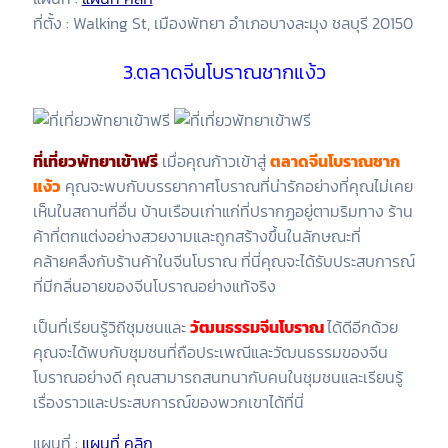
ที่ตั้ง : Walking St, เมืองพัทยา อำเภอบางละมุง ชลบุรี 20150
3.ตลาดจีนโบราณชากแง้ว
ที่เที่ยวพัทยาเข้าฟรี
เมื่อคุณก้าวเข้าสู่
ตลาดจีนโบราณชาก
แง้ว
คุณจะพบกับบรรยากาศโบราณที่น่ารักอย่างที่คุณไม่เคย
เห็นในสถานที่อื่น บ้านเรือนเก่าแก่ที่ปรากฏอยู่ตามริมทาง ร้าน
ค้าที่ตกแต่งอย่างสวยงามและถูกสร้างขึ้นในลักษณะที่
คล้ายคลึงกับร้านค้าในจีนโบราณ ที่นี่คุณจะได้รับประสบการณ์
ที่มีกลิ่นอายของจีนโบราณอย่างแท้จริง
เป็นที่เรียนรู้วิถีชุมชนและ
วัฒนธรรมจีนโบราณ
ได้ดีอีกด้วย
คุณจะได้พบกับชุมชนที่ถือประเพณีและวัฒนธรรมของจีน
โบราณอย่างดี คุณสามารถสนทนากับคนในชุมชนและเรียนรู้
เรื่องราวและประสบการณ์ของพวกเขาได้ที่นี่
แผนที่ :
แผนที่ คลิก