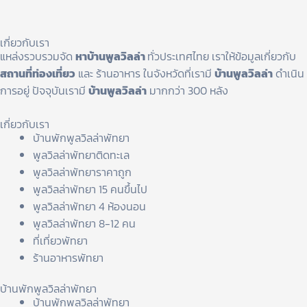
เกี่ยวกับเรา
แหล่งรวบรวมจัด
หาบ้านพูลวิลล่า
ทั่วประเทศไทย เราให้ข้อมูลเกี่ยวกับ
สถานที่ท่องเที่ยว
และ ร้านอาหาร ในจังหวัดที่เรามี
บ้านพูลวิลล่า
ดำเนิน
การอยู่ ปัจจุบันเรามี
บ้านพูลวิลล่า
มากกว่า 300 หลัง
เกี่ยวกับเรา
บ้านพักพูลวิลล่าพัทยา
พูลวิลล่าพัทยาติดทะเล
พูลวิลล่าพัทยาราคาถูก
พูลวิลล่าพัทยา 15 คนขึ้นไป
พูลวิลล่าพัทยา 4 ห้องนอน
พูลวิลล่าพัทยา 8-12 คน
ที่เที่ยวพัทยา
ร้านอาหารพัทยา
บ้านพักพูลวิลล่าพัทยา
บ้านพักพูลวิลล่าพัทยา