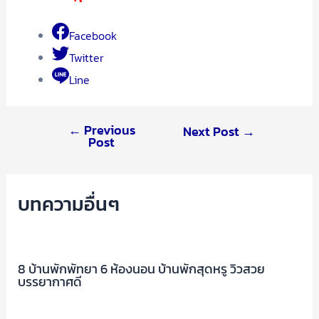
Facebook
Twitter
Line
←
Previous
Next Post
→
Post
บทความอื่นๆ
8 บ้านพักพัทยา 6 ห้องนอน บ้านพักสุดหรู วิวสวย
บรรยากาศดี