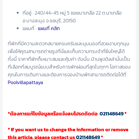
ที่อยู่ : 240/44-45 หมู่ 5 ซอยนาเกลือ 22 ต.นาเกลือ
อ.บางละมุง จ.ชลบุรี, 20150
แผนที่ :
แผนที่ คลิก
ที่พักที่มีความสะดวกสบายครบครันและมุมมองที่สวยงามทุกมุม
เพื่อให้คุณสามารถถ่ายรูปที่นี่และเก็บความทรงจำที่ยิ่งใหญ่ได้
ทั้งนี้ ราคาที่พักก็เหมาะสมและคุ้มค่า ดังนั้น บ้านพูลวิลล่านั้นเป็น
ที่เลือกที่สมบูรณ์แบบสำหรับการพักผ่อนที่สุดในทุกๆ โอกาสของ
คุณในการเดินทางและต้องการจองบ้านพักสามารถติดต่อได้ที่
Poolvillapattaya
*
ต้องการแก้ไขข้อมูลหรือแจ้งลบโปรดติดต่อ
021148649
*
* If you want us to change the information or remove
this article, please contact us
021148649
*