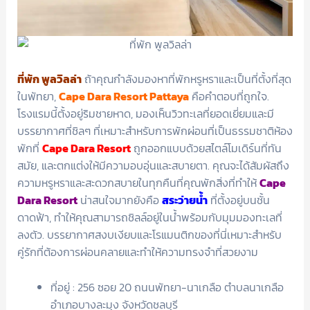
ที่พัก พูลวิลล่า
ถ้าคุณกำลังมองหาที่พักหรูหราและเป็นที่ตั้งที่สุด
ในพัทยา,
Cape Dara Resort Pattaya
คือคำตอบที่ถูกใจ.
โรงแรมนี้ตั้งอยู่ริมชายหาด, มองเห็นวิวทะเลที่ยอดเยี่ยมและมี
บรรยากาศที่ชิลๆ ที่เหมาะสำหรับการพักผ่อนที่เป็นธรรมชาติห้อง
พักที่
Cape Dara Resort
ถูกออกแบบด้วยสไตล์โมเดิร์นที่ทัน
สมัย, และตกแต่งให้มีความอบอุ่นและสบายตา. คุณจะได้สัมผัสถึง
ความหรูหราและสะดวกสบายในทุกคืนที่คุณพักสิ่งที่ทำให้
Cape
Dara Resort
น่าสนใจมากยังคือ
สระว่ายน้ำ
ที่ตั้งอยู่บนชั้น
ดาดฟ้า, ทำให้คุณสามารถชิลล์อยู่ในน้ำพร้อมกับมุมมองทะเลที่
ลงตัว. บรรยากาศสงบเงียบและโรแมนติกของที่นี่เหมาะสำหรับ
คู่รักที่ต้องการผ่อนคลายและทำให้ความทรงจำที่สวยงาม
ที่อยู่ : 256 ซอย 20 ถนนพัทยา-นาเกลือ ตำบลนาเกลือ
อำเภอบางละมุง จังหวัดชลบุรี