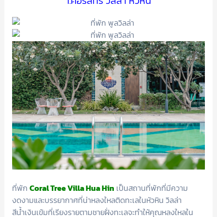
1.คอรัลทรี วิลล่า หัวหิน
ที่พัก
Coral Tree Villa Hua Hin
เป็นสถานที่พักที่มีความ
งดงามและบรรยากาศที่น่าหลงใหลติดทะเลในหัวหิน วิลล่า
สีน้ำเงินเข้มที่เรียงรายตามชายฝั่งทะเลจะทำให้คุณหลงใหลใน