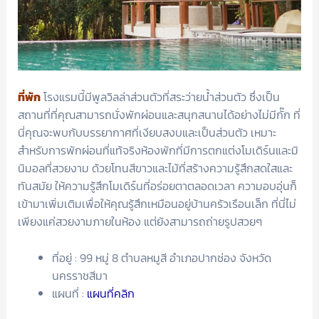
ที่พัก
โรงแรมนี้มีพูลวิลล่าส่วนตัวที่สระว่ายน้ำส่วนตัว ซึ่งเป็น
สถานที่ที่คุณสามารถนั่งพักผ่อนและสนุกสนานได้อย่างไม่มีกั๊ก ที่
นี่คุณจะพบกับบรรยากาศที่เงียบสงบและเป็นส่วนตัว เหมาะ
สำหรับการพักผ่อนที่แท้จริงห้องพักที่มีการตกแต่งโมเดิร์นและมิ
นิมอลที่สวยงาม ด้วยโทนสีขาวและไม้ที่สร้างความรู้สึกสดใสและ
ทันสมัย ให้ความรู้สึกโมเดิร์นที่อร่อยตาตลอดเวลา ความอบอุ่นก็
เข้ามาเพิ่มเติมเพื่อให้คุณรู้สึกเหมือนอยู่บ้านครัวเรือนเล็ก ที่นี่ไม่
เพียงแค่สวยงามภายในห้อง แต่ยังสามารถถ่ายรูปสวยๆ
ที่อยู่ : 99 หมู่ 8 ตำบลหมูสี อำเภอปากช่อง จังหวัด
นครราชสีมา
แผนที่ :
แผนที่คลิก