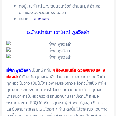
ที่อยู่ : เขาใหญ่ 9/9 ถนนธนะรัชต์ ตำบลหมูสี อำเภอ
ปากช่อง จังหวัดนครราชสีมา
แผนที่ :
แผนที่คลิก
6.บ้านปาร์มา เขาใหญ่ พูลวิลล่า
ที่พัก พูลวิลล่า
เป็นที่พักที่มี
4 ห้องนอนที่สะดวกสบาย และ 3
ห้องน้ำ
ที่ทันสมัย คุณจะพบสิ่งอำนวยความสะดวกครบครันใน
ทุกห้อง ไม่ว่าจะเป็นไมโครเวฟ หม้อหุงข้าว หรือถังน้ำแข็ง ทำให้
คุณสามารถประกอบอาหารได้อย่างสะดวกสบาย ไม่ว่าคุณจะ
เตรียมอาหารในห้องครัวหรือที่นอกบ้าน เรามีเตาแก๊ส หม้อ
กระทะ และเตา BBQ ให้บริการคุณรับผู้เข้าพักได้สูงสุด 8 ท่าน
และยังสามารถเสริมเพิ่มได้อีก 7 ท่าน ดังนั้นไม่ว่าคุณจะเดินทาง
มาเป็นครอบครัวหรือกลุ่มเพื่อนใหญ่ คุณจะไม่พบปัญหาในการ