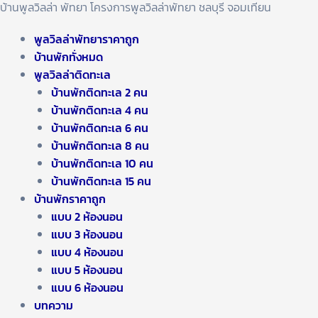
o
e
b
o
r
บ้านพูลวิลล่า พัทยา โครงการพูลวิลล่าพัทยา ชลบุรี จอมเทียน
o
r
e
p
a
k
e
m
พูลวิลล่าพัทยาราคาถูก
บ้านพักทั่งหมด
พูลวิลล่าติดทะเล
บ้านพักติดทะเล 2 คน
บ้านพักติดทะเล 4 คน
บ้านพักติดทะเล 6 คน
บ้านพักติดทะเล 8 คน
บ้านพักติดทะเล 10 คน
บ้านพักติดทะเล 15 คน
บ้านพักราคาถูก
แบบ 2 ห้องนอน
แบบ 3 ห้องนอน
แบบ 4 ห้องนอน
แบบ 5 ห้องนอน
แบบ 6 ห้องนอน
บทความ