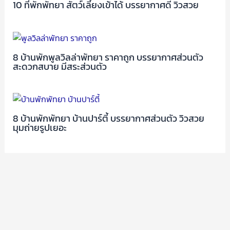
10 ที่พักพัทยา สัตว์เลี้ยงเข้าได้ บรรยากาศดี วิวสวย
8 บ้านพักพูลวิลล่าพัทยา ราคาถูก บรรยากาศส่วนตัว
สะดวกสบาย มีสระส่วนตัว
8 บ้านพักพัทยา บ้านปาร์ตี้ บรรยากาศส่วนตัว วิวสวย
มุมถ่ายรูปเยอะ