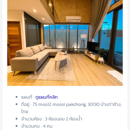
แผนที่ :
ดูแผนที่คลิก
ที่อยู่ : 75 moo12 moosi pakchong, 30130 บ้านท่าช้าง,
ไทย
จำนวนห้อง : 3 ห้องนอน 2 ห้องน้ำ
จำนวนคน : 4 คน