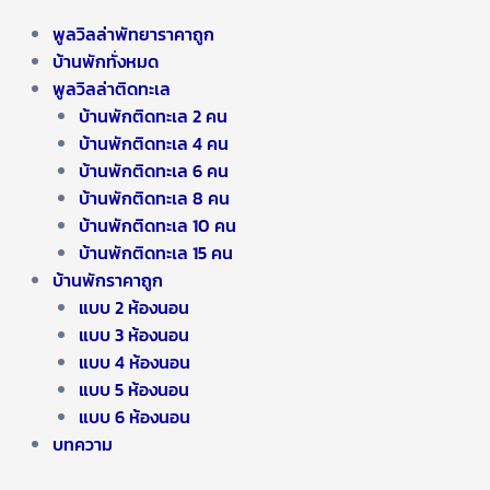
พูลวิลล่าพัทยาราคาถูก
บ้านพักทั่งหมด
พูลวิลล่าติดทะเล
บ้านพักติดทะเล 2 คน
บ้านพักติดทะเล 4 คน
บ้านพักติดทะเล 6 คน
บ้านพักติดทะเล 8 คน
บ้านพักติดทะเล 10 คน
บ้านพักติดทะเล 15 คน
บ้านพักราคาถูก
แบบ 2 ห้องนอน
แบบ 3 ห้องนอน
แบบ 4 ห้องนอน
แบบ 5 ห้องนอน
แบบ 6 ห้องนอน
บทความ