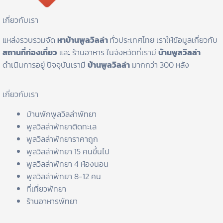
เกี่ยวกับเรา
แหล่งรวบรวมจัด
หาบ้านพูลวิลล่า
ทั่วประเทศไทย เราให้ข้อมูลเกี่ยวกับ
สถานที่ท่องเที่ยว
และ ร้านอาหาร ในจังหวัดที่เรามี
บ้านพูลวิลล่า
ดำเนินการอยู่ ปัจจุบันเรามี
บ้านพูลวิลล่า
มากกว่า 300 หลัง
เกี่ยวกับเรา
บ้านพักพูลวิลล่าพัทยา
พูลวิลล่าพัทยาติดทะเล
พูลวิลล่าพัทยาราคาถูก
พูลวิลล่าพัทยา 15 คนขึ้นไป
พูลวิลล่าพัทยา 4 ห้องนอน
พูลวิลล่าพัทยา 8-12 คน
ที่เที่ยวพัทยา
ร้านอาหารพัทยา