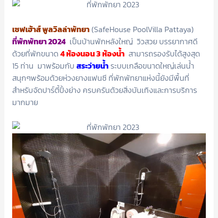
เซฟเฮ้าส์ พูลวิลล่าพัทยา
(SafeHouse PoolVilla Pattaya)
ที่พักพัทยา 2024
เป็นบ้านพักหลังใหญ่ วิวสวย บรรยากาศดี
ด้วยที่พักขนาด
4 ห้องนอน 3 ห้องน้ำ
สามารถรองรับได้สูงสุด
15 ท่าน มาพร้อมกับ
สระว่ายน้ำ
ระบบเกลือขนาดใหญ่เล่นน้ำ
สนุกๆพร้อมด้วยห่วงยางแฟนซี ที่พักพัทยาแห่งนี้ยังมีพื้นที่
สำหรับจัดปาร์ตี้ปิ้งย่าง ครบครันด้วยสิ่งบันเทิงและการบริการ
มากมาย