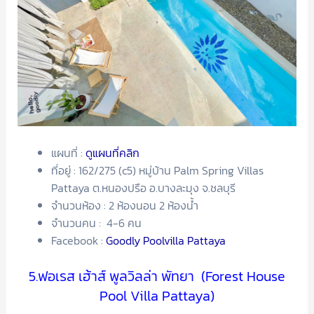
แผนที่ :
ดูแผนที่คลิก
ที่อยู่ : 162/275 (c5) หมู่บ้าน Palm Spring Villas
Pattaya ต.หนองปรือ อ.บางละมุง จ.ชลบุรี
จำนวนห้อง : 2 ห้องนอน 2 ห้องน้ำ
จำนวนคน : 4-6 คน
Facebook :
Goodly Poolvilla
Pattaya
5.ฟอเรส เฮ้าส์ พูลวิลล่า พัทยา (Forest House
Pool Villa Pattaya)