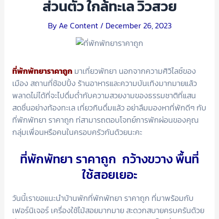
ส่วนตัว ใกล้ทะเล วิวสวย
By
Ae Content
/
December 26, 2023
ที่พักพัทยาราคาถูก
มาเที่ยวพัทยา นอกจากความศิวิไลซ์ของ
เมือง สถานที่ช้อปปิ้ง ร้านอาหารและความบันเทิงมากมายแล้ว
พลาดไม่ได้ที่จะไปดื่มด่ำกับความสวยงามของธรรมชาติที่แสน
สดชื่นอย่างท้องทะเล เที่ยวกินดื่มแล้ว อย่าลืมมองหาที่พักดีๆ กับ
ที่พักพัทยา ราคาถูก ท่สามารถตอบโจทย์การพักผ่อนของคุณ
กลุ่มเพื่อนหรือคนในครอบครัวกันด้วยนะคะ
ที่พักพัทยา ราคาถูก กว้างขวาง พื้นที่
ใช้สอยเยอะ
วันนี้เราขอแนะนำบ้านพักที่พักพัทยา ราคาถูก ที่มาพร้อมกับ
เฟอร์นิเจอร์ เครื่องใช้ไม้สอยมากมาย สะดวกสบายครบครันด้วย