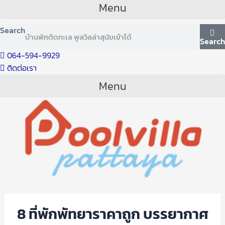
Menu
Search
Searc
064-594-9929
ติดต่อเรา
Menu
8 ที่พักพัทยาราคาถูก บรรยากาศ