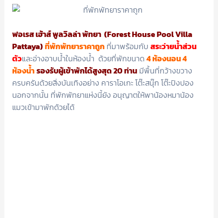
ฟอเรส เฮ้าส์ พูลวิลล่า พัทยา (Forest House Pool Villa
Pattaya)
ที่พักพัทยาราคาถูก
ที่มาพร้อมกับ
สระว่ายน้ำส่วน
ตัว
และอ่างอาบน้ำในห้องน้ำ ด้วยที่พักขนาด
4 ห้องนอน 4
ห้องน้ำ
รองรับผู้เข้าพักได้สูงสุด 20 ท่าน
มีพื้นที่กว้างขวาง
ครบครันด้วยสิ่งบันเทิงอย่าง คาราโอเกะ โต๊ะสนุ๊ก โต๊ะปิงปอง
นอกจากนั้น ที่พักพัทยาแห่งนี้ยัง อนุญาตให้พาน้องหมาน้อง
แมวเข้ามาพักด้วยได้