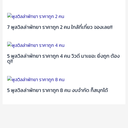
7 พูลวิลล่าพัทยา ราคาถูก 2 คน ใกล้ที่เที่ยว จองเลย!!
5 พูลวิลล่าพัทยา ราคาถูก 4 คน วิวดี มาเยอะ ยิ่งถูก ต้อง
ดู!!
5 พูลวิลล่าพัทยา ราคาถูก 8 คน งบจำกัด ก็สนุกได้