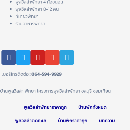
พูลวิลล่าพัทยา 4 ห้องนอน
พูลวิลล่าพัทยา 8-12 คน
ที่เที่ยวพัทยา
ร้านอาหารพัทยา
F
T
Y
E
T
a
w
o
n
e
c
i
u
v
l
e
t
t
e
e
เบอร์โทรติดต่อ
: 064-594-9929
b
t
u
l
g
o
e
b
o
r
บ้านพูลวิลล่า พัทยา โครงการพูลวิลล่าพัทยา ชลบุรี จอมเทียน
o
r
e
p
a
k
e
m
พูลวิลล่าพัทยาราคาถูก
บ้านพักทั่งหมด
พูลวิลล่าติดทะเล
บ้านพักราคาถูก
บทความ