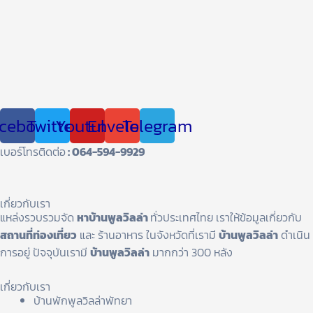
cebook
Twitter
Youtube
Envelope
Telegram
เบอร์โทรติดต่อ
: 064-594-9929
เกี่ยวกับเรา
แหล่งรวบรวมจัด
หาบ้านพูลวิลล่า
ทั่วประเทศไทย เราให้ข้อมูลเกี่ยวกับ
สถานที่ท่องเที่ยว
และ ร้านอาหาร ในจังหวัดที่เรามี
บ้านพูลวิลล่า
ดำเนิน
การอยู่ ปัจจุบันเรามี
บ้านพูลวิลล่า
มากกว่า 300 หลัง
เกี่ยวกับเรา
บ้านพักพูลวิลล่าพัทยา