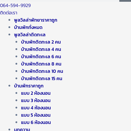
064-594-9929
ติดต่อเรา
พูลวิลล่าพัทยาราคาถูก
บ้านพักทั่งหมด
พูลวิลล่าติดทะเล
บ้านพักติดทะเล 2 คน
บ้านพักติดทะเล 4 คน
บ้านพักติดทะเล 6 คน
บ้านพักติดทะเล 8 คน
บ้านพักติดทะเล 10 คน
บ้านพักติดทะเล 15 คน
บ้านพักราคาถูก
แบบ 2 ห้องนอน
แบบ 3 ห้องนอน
แบบ 4 ห้องนอน
แบบ 5 ห้องนอน
แบบ 6 ห้องนอน
บทความ