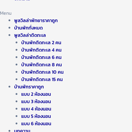
Menu
พูลวิลล่าพัทยาราคาถูก
บ้านพักทั่งหมด
พูลวิลล่าติดทะเล
บ้านพักติดทะเล 2 คน
บ้านพักติดทะเล 4 คน
บ้านพักติดทะเล 6 คน
บ้านพักติดทะเล 8 คน
บ้านพักติดทะเล 10 คน
บ้านพักติดทะเล 15 คน
บ้านพักราคาถูก
แบบ 2 ห้องนอน
แบบ 3 ห้องนอน
แบบ 4 ห้องนอน
แบบ 5 ห้องนอน
แบบ 6 ห้องนอน
บทความ