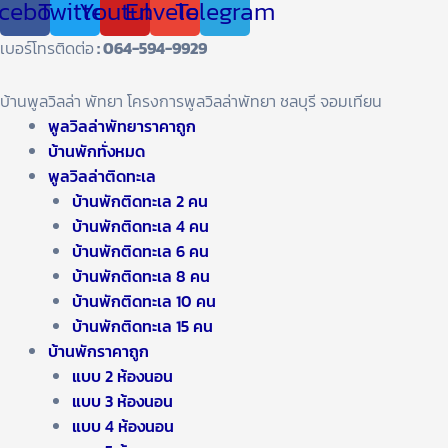
cebook
Twitter
Youtube
Envelope
Telegram
เบอร์โทรติดต่อ
: 064-594-9929
บ้านพูลวิลล่า พัทยา โครงการพูลวิลล่าพัทยา ชลบุรี จอมเทียน
พูลวิลล่าพัทยาราคาถูก
บ้านพักทั่งหมด
พูลวิลล่าติดทะเล
บ้านพักติดทะเล 2 คน
บ้านพักติดทะเล 4 คน
บ้านพักติดทะเล 6 คน
บ้านพักติดทะเล 8 คน
บ้านพักติดทะเล 10 คน
บ้านพักติดทะเล 15 คน
บ้านพักราคาถูก
แบบ 2 ห้องนอน
แบบ 3 ห้องนอน
แบบ 4 ห้องนอน