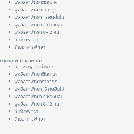
พูลวิลล่าพัทยาติดทะเล
พูลวิลล่าพัทยาราคาถูก
พูลวิลล่าพัทยา 15 คนขึ้นไป
พูลวิลล่าพัทยา 4 ห้องนอน
พูลวิลล่าพัทยา 8-12 คน
ที่เที่ยวพัทยา
ร้านอาหารพัทยา
บ้านพักพูลวิลล่าพัทยา
บ้านพักพูลวิลล่าพัทยา
พูลวิลล่าพัทยาติดทะเล
พูลวิลล่าพัทยาราคาถูก
พูลวิลล่าพัทยา 15 คนขึ้นไป
พูลวิลล่าพัทยา 4 ห้องนอน
พูลวิลล่าพัทยา 8-12 คน
ที่เที่ยวพัทยา
ร้านอาหารพัทยา