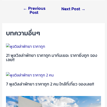
←
Previous
Next Post
→
Post
บทความอื่นๆ
21 พูลวิลล่าพัทยา ราคาถูก มากันเยอะ ราคายิ่งถูก จอง
เลย!!
7 พูลวิลล่าพัทยา ราคาถูก 2 คน ใกล้ที่เที่ยว จองเลย!!