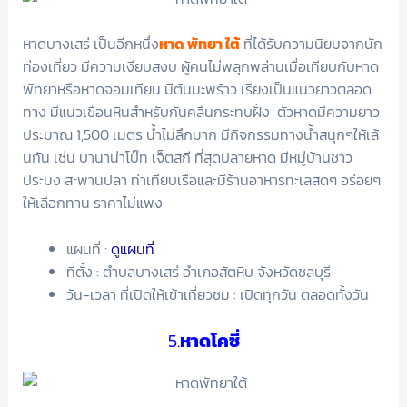
หาดบางเสร่ เป็นอีกหนึ่ง
หาด พัทยา ใต้
ที่ได้รับความนิยมจากนัก
ท่องเที่ยว มีความเงียบสงบ ผู้คนไม่พลุกพล่านเมื่อเทียบกับหาด
พัทยาหรือหาดจอมเทียน มีต้นมะพร้าว เรียงเป็นแนวยาวตลอด
ทาง มีแนวเขื่อนหินสำหรับกันคลื่นกระทบฝั่ง ตัวหาดมีความยาว
ประมาณ 1,500 เมตร น้ำไม่ลึกมาก มีกิจกรรมทางน้ำสนุกๆให้เล้
นกัน เช่น บานาน่าโบ๊ท เจ็ตสกี ที่สุดปลายหาด มีหมู่บ้านชาว
ประมง สะพานปลา ท่าเทียบเรือและมีร้านอาหารทะเลสดๆ อร่อยๆ
ให้เลือกทาน ราคาไม่แพง
แผนที่ :
ดูแผนที่
ที่ตั้ง : ตำบลบางเสร่ อำเภอสัตหีบ จังหวัดชลบุรี
วัน-เวลา ที่เปิดให้เข้าเที่ยวชม : เปิดทุกวัน ตลอดทั้งวัน
5.​​​​​​
หาดโคซี่