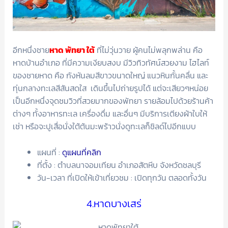
อีกหนึ่งชาย
หาด พัทยา ใต้
ที่ไม่วุ่นวาย ผู้คนไม่พลุกพล่าน คือ
หาดบ้านอำเภอ ที่มีความเงียบสงบ มีวิวทิวทัศน์สวยงาม ไฮไลท์
ของชายหาด คือ กังหันลมสีขาวขนาดใหญ่ แนวหินกั้นคลื่น และ
ทุ่นกลางทะเลสีสันสดใส เดินขึ้นไปถ่ายรูปได้ แต่จะเสียวๆหน่อย
เป็นอีกหนึ่งจุดชมวิวที่สวยมากของพัทยา รายล้อมไปด้วยร้านค้า
ต่างๆ ทั้งอาหารทะเล เครื่องดื่ม และอื่นๆ มีบริการเตียงผ้าใบให้
เช่า หรือจะปูเสื่อนั่งใต้ต้นมะพร้าวนั่งดูทะเลก็ชิลด์ไปอีกแบบ
แผนที่ :
ดูแผนที่คลิก
ที่ตั้ง : ตำบลนาจอมเทียน อำเภอสัตหีบ จังหวัดชลบุรี
วัน-เวลา ที่เปิดให้เข้าเที่ยวชม : เปิดทุกวัน ตลอดทั้งวัน
4.หาดบางเสร่