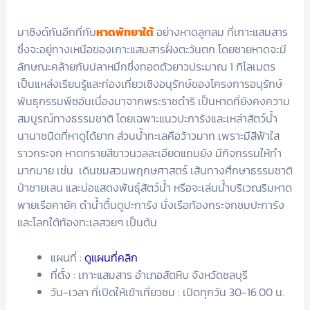
มาชิงด์กันอีกที่กับ
หาดพัทยาใต้
อย่างหาดลูกลม ที่เกาะแสมสาร
ซึ่งจะอยู่ทางเหนือของเกาะแสมสารฝั่งตะวันตก โดยชายหาดจะมี
ลักษณะคล้ายกับปลาหมึกซึ่งทอดตัวยาวประมาณ 1 กิโลเมตร
เป็นแหล่งเรียนรู้และท่องเที่ยวเชิงอนุรักษ์ของโครงการอนุรักษ์
พันธุกรรมพืชอันเนื่องมาจากพระราชดำริ เป็นหาดที่ยังคงความ
สมบูรณ์ทางธรรมชาติ โดยเฉพาะแนวปะการังและเหล่าสัตว์น้ำ
นานาชนิดที่หาดูได้ยาก ส่วนน้ำทะเลคือว้าวมาก เพราะมีสีฟ้าใส
ราวกระจก หาดทรายสีขาวนวลละเอียดแถมยัง มีกิจกรรมให้ทำ
มากมาย เช่น เดินชมสวนพฤกษศาสตร์ เส้นทางศึกษาธรรมชาติ
ป่าชายเลน และบ่อแสดงพันธุ์สัตว์น้ำ หรือจะเล่นน้ำบริเวณริมหาด
พายเรือคายัค ดำน้ำตื้นดูปะการัง นั่งเรือท้องกระจกชมปะการัง
และโลกใต้ท้องทะเลสวยๆ เป็นต้น
แผนที่ :
ดูแผนที่คลิก
ที่ตั้ง : เกาะแสมสาร อำเภอสัตหีบ จังหวัดชลบุรี
วัน-เวลา ที่เปิดให้เข้าเที่ยวชม : เปิดทุกวัน 30-16.00 น.