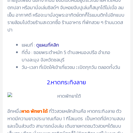
ถ่ายรูปเพียบ นอกจากนั้น ยังมีโขดหินอยู่บริเวณชายหาดให้นั่ง
ตกปลา หรือมานั่งเล่นชิลด์ๆ จับหอยจับปูเล่นก็สนุกได้ไม่เบื่อ ลม
เย็น อากาศดี หรือจะมานั่งดูพระอาทิตย์ตกก็โรแมนติกไปอีกแบบ
รายล้อมไปด้วยร้านสะดวกซื้อ ร้านอาหาร ที่พักสวย ๆ ร้านนวดส
ปา
แผนที่ :
ดูแผนที่คลิก
ที่ตั้ง : ซอยพระตำหนัก 5 ตำบลหนองปรือ อำเภอ
บางละมุง จังหวัดชลบุรี
วัน-เวลา ที่เปิดให้เข้าเที่ยวชม
:
เปิดทุกวัน ตลอดทั้งวัน
2.หาดกระทิงลาย
อีกหนึ่ง
หาด พัทยา ใต้
ที่วิวสวยหลักล้านคือ หาดกระทิงลาย ตัว
หาดมีความยาวประมาณเกือบ 1 กิโลเมตร เป็นหาดที่มีความสงบ
และเป็นส่วนตัว สามารถนั่งเล่น เดินชายหาดชมวิวสวยๆได้แบบ