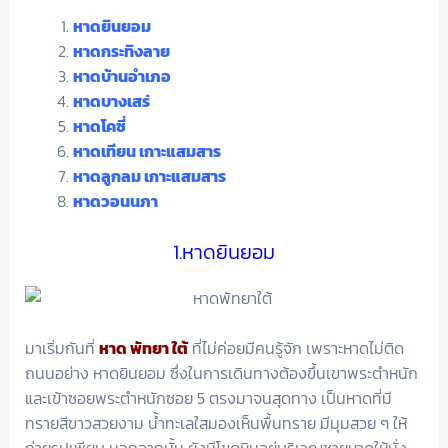
หาดยินยอม
หาดกระทิงลาย
หาดบ้านอำเภอ
หาดบางเสร่
หาดโคซี่
หาดเทียน เกาะแสมสาร
หาดลูกลม เกาะแสมสาร
หาดวอนนภา
1.หาดยินยอม
มาเริ่มกันที่
หาด พัทยา ใต้
ที่ไม่ค่อยมีคนรู้จัก เพราะหาดไม่ติด
ถนนอย่าง หาดยินยอม ซึ่งในการเดินทางต้องขึ้นเขาพระตำหนัก
และเข้าซอยพระตำหนักซอย 5 ตรงมาจนสุดทาง เป็นหาดที่มี
ทรายสีขาวสวยงาม น้ำทะเลใสมองเห็นพื้นทราย มีมุมสวย ๆ ให้