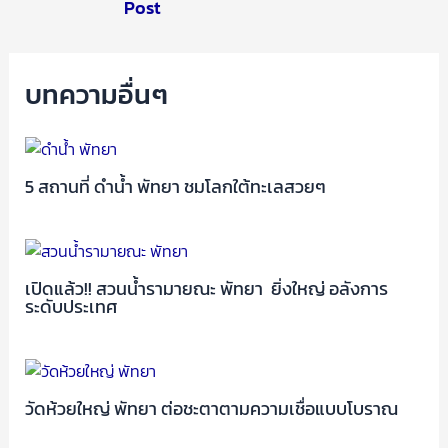
Post
บทความอื่นๆ
5 สถานที่ ดําน้ำ พัทยา ชมโลกใต้ทะเลสวยๆ
เปิดแล้ว!! สวนน้ำรามายณะ พัทยา ยิ่งใหญ่ อลังการ
ระดับประเทศ
วัดห้วยใหญ่ พัทยา ต่อชะตาตามความเชื่อแบบโบราณ