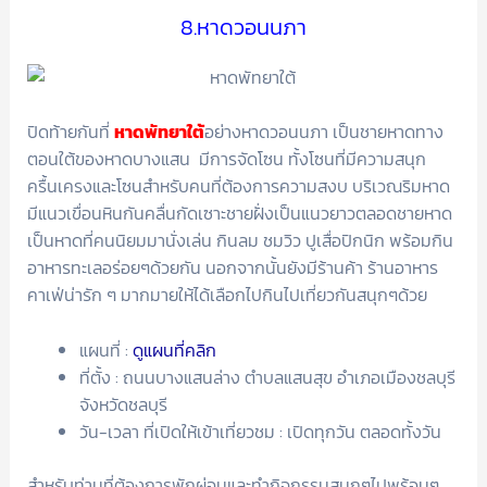
8.หาดวอนนภา
ปิดท้ายกันที่
หาดพัทยาใต้
อย่างหาดวอนนภา เป็นชายหาดทาง
ตอนใต้ของหาดบางแสน มีการจัดโซน ทั้งโซนที่มีความสนุก
ครื้นเครงและโซนสำหรับคนที่ต้องการความสงบ บริเวณริมหาด
มีแนวเขื่อนหินกันคลื่นกัดเซาะชายฝั่งเป็นแนวยาวตลอดชายหาด
เป็นหาดที่คนนิยมมานั่งเล่น กินลม ชมวิว ปูเสื่อปิกนิก พร้อมกิน
อาหารทะเลอร่อยๆด้วยกัน นอกจากนั้นยังมีร้านค้า ร้านอาหาร
คาเฟ่น่ารัก ๆ มากมายให้ได้เลือกไปกินไปเที่ยวกันสนุกๆด้วย
แผนที่ :
ดูแผนที่คลิก
ที่ตั้ง : ถนนบางแสนล่าง ตำบลแสนสุข อำเภอเมืองชลบุรี
จังหวัดชลบุรี
วัน-เวลา ที่เปิดให้เข้าเที่ยวชม : เปิดทุกวัน ตลอดทั้งวัน
สำหรับท่านที่ต้องการพักผ่อนและทำกิจกรรมสนุกๆไปพร้อมๆ