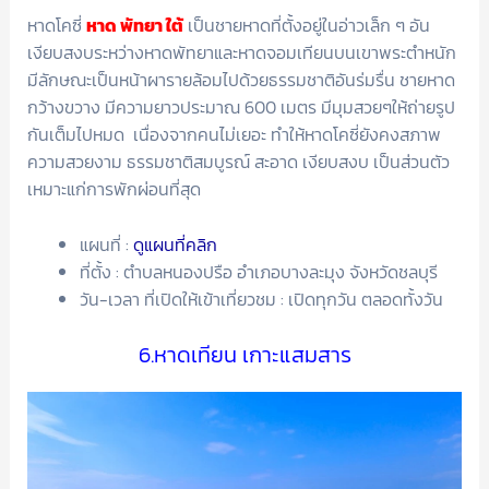
หาดโคซี่
หาด พัทยา ใต้
เป็นชายหาดที่ตั้งอยู่ในอ่าวเล็ก ๆ อัน
เงียบสงบระหว่างหาดพัทยาและหาดจอมเทียนบนเขาพระตำหนัก
มีลักษณะเป็นหน้าผารายล้อมไปด้วยธรรมชาติอันร่มรื่น ชายหาด
กว้างขวาง มีความยาวประมาณ 600 เมตร มีมุมสวยๆให้ถ่ายรูป
กันเต็มไปหมด เนื่องจากคนไม่เยอะ ทำให้หาดโคซี่ยังคงสภาพ
ความสวยงาม ธรรมชาติสมบูรณ์ สะอาด เงียบสงบ เป็นส่วนตัว
เหมาะแก่การพักผ่อนที่สุด
แผนที่ :
ดูแผนที่คลิก
ที่ตั้ง : ตำบลหนองปรือ อำเภอบางละมุง จังหวัดชลบุรี
วัน-เวลา ที่เปิดให้เข้าเที่ยวชม : เปิดทุกวัน ตลอดทั้งวัน
6.หาดเทียน เกาะแสมสาร