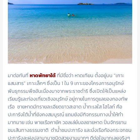
มาต่อกันที่
หาดพัทยาใต้
ที่มีชื่อว่า หาดเทียน ตั้งอยู่บน “เกาะ
แสมสาร” เกาะเล็กๆ ซึ่งเป็น 1 ใน 9 เกาะของโครงการอนุรักษ์
พันธุกรรมพืชอันเนื่องมาจากพระราชดำริ ซึ่งเปิดให้เป็นแหล่ง
เรียนรู้และท่องเที่ยวเชิงอนุรักษ์ อยู่ภายในการดูแลของกองทัพ
เรือ ชายหาดมีทรายละเอียดขาวสะอาด น้ำทะเลใส ไฮไลท์ คือ
ปะการังใต้น้ำที่ยังคงสมบูรณ์ แถมยังมีกิจกรรมทางน้ำให้ทำ
มากมาย เช่น พายเรือคายัค วอลเล่ย์บอลชายหาด ปั่นจักรยาน
ชมเส้นทางธรรมชาติ ดำน้ำชมปะการัง และนั่งเรือท้องกระจกชม
ปะการังละฝูงปลานานาชนิดสวยงามมากๆ ดีต่อใจมากเลยจริงๆ