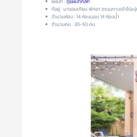
แผนที่ :
ดูแผนที่คลิก
ที่อยู่ : นาจอมเทียน พัทยา (ถนนทางเข้าไร่องุ
จำนวนห้อง : 14 ห้องนอน 14 ห้องน้ำ
จำนวนคน : 30-50 คน