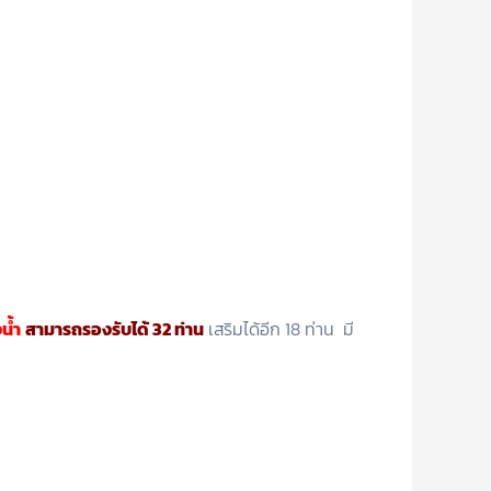
น้ำ
สามารถรองรับได้ 32 ท่าน
เสริมได้อีก 18 ท่าน มี