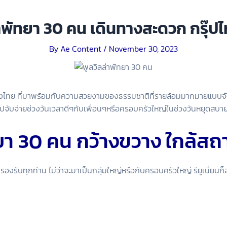
่าพัทยา 30 คน เดินทางสะดวก กรุ๊ปไห
By
Ae Content
/
November 30, 2023
องไทย ที่มาพร้อมกับความสวยงามของธรรมชาติที่รายล้อมมากมายแบบจัดเต็
ด้ไปจับจ่ายช่วงวันเวลาดีๆกับเพื่อนๆหรือครอบครัวใหญ่ในช่วงวันหยุดสบา
ยา 30 คน กว้างขวาง ใกล้สถาน
้อมรองรับทุกท่าน ไม่ว่าจะมาเป็นกลุ่มใหญ่หรือกับครอบครัวใหญ่ รียูเน