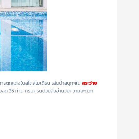
 มีการตกแต่งในสไตล์โมเดิร์น เล่นน้ำสนุกๆใน
สระว่าย
ูงสุด 35 ท่าน ครบครันด้วยสิ่งอำนวยความสะดวก