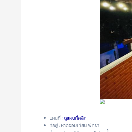
แผนที่ :
ดูแผนที่คลิก
ที่อยู่ : หาดจอมเทียน พัทยา