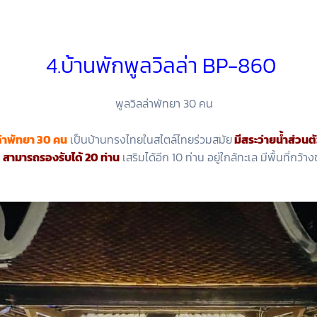
4.บ้านพักพูลวิลล่า BP-860
ล่าพัทยา 30 คน
เป็นบ้านทรงไทยในสไตล์ไทยร่วมสมัย
มีสระว่ายน้ำส่วนต
สามารถรองรับได้ 20 ท่าน
เสริมได้อีก 10 ท่าน อยู่ใกล้ทะเล มีพื้นที่กว