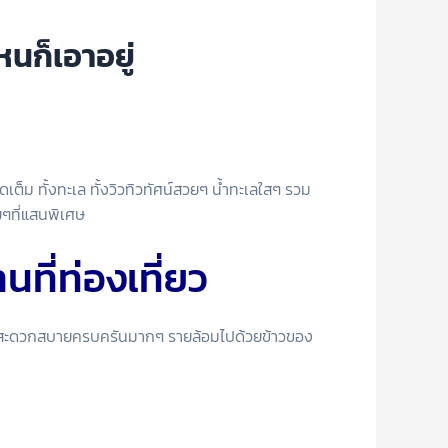
นก็เอาอยู่
ม ทั้งทะเล ทั้งวิวทิวทัศน์สวยๆ น้ำทะเลใสๆ รวม
ยๆที่แสนพิเศษ
ที่ท่องเที่ยว
ี่ยนก็สะดวกสบายครบครันมากๆ รายล้อมไปด้วยข้าวของ