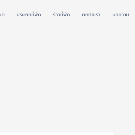
หมด
ประเภทที่พัก
รีวิวที่พัก
ติดต่อเรา
บทความ