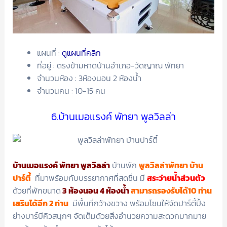
แผนที่ :
ดูแผนที่คลิก
ที่อยู่ : ตรงข้ามหาดบ้านอำเภอ-วัดญาณ พัทยา
จำนวนห้อง : 3ห้องนอน 2 ห้องน้ำ
จำนวนคน : 10-15 คน
6.บ้านเมอแรงค์ พัทยา พูลวิลล่า
บ้านเมอแรงค์ พัทยา พูลวิลล่า
บ้านพัก
พูลวิลล่าพัทยา บ้าน
ปาร์ตี้
ที่มาพร้อมกับบรรยากาศที่สดชื่น มี
สระว่ายน้ำส่วนตัว
ด้วยที่พักขนาด
3 ห้องนอน 4 ห้องน้ำ
สามารถรองรับได้10 ท่าน
เสริมได้อีก 2 ท่าน
มีพื้นที่กว้างขวาง พร้อมโซนให้จัดปาร์ตี้ปิ้ง
ย่างบาร์บีคิวสนุกๆ จัดเต็มด้วยสิ่งอำนวยความสะดวกมากมาย