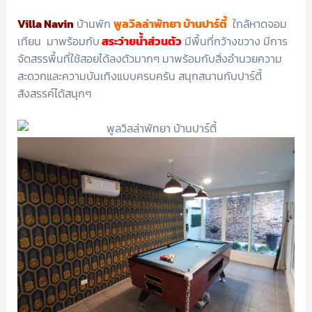
Villa Navin
บ้านพัก
พูลวิลล่าพัทยา บ้านปาร์ตี้
ใกล้หาดจอม
เทียน มาพร้อมกับ
สระว่ายน้ำส่วนตัว
มีพื้นที่กว้างขวาง มีการ
จัดสรรพื้นที่ใช้สอยได้ลงตัวมากๆ มาพร้อมกับสิ่งอำนวยความ
สะดวกและความบันเทิงแบบครบครัน สนุกสนานกับปาร์ตี้
สังสรรค์ได้สนุกๆ