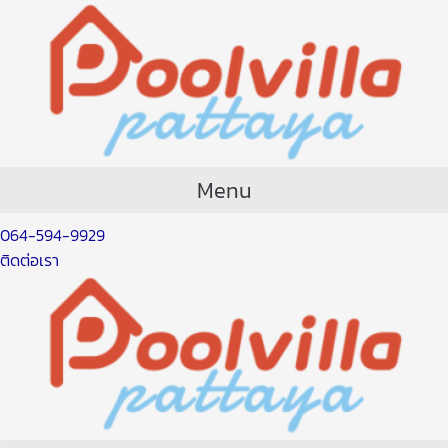
Skip
Post
to
navigation
content
Menu
064-594-9929
ติดต่อเรา